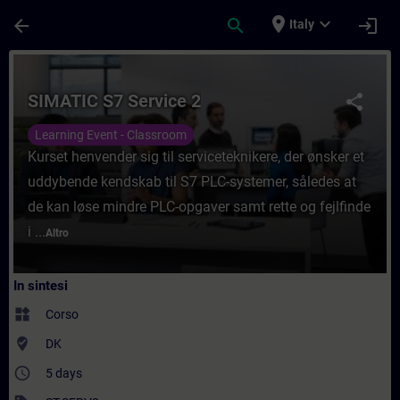
Passa al contenuto principale
Pagina caricata
place
expand_more
arrow_back
search
login
Italy
Corso - SIMATIC S7 Service 2 - Formazion
SIMATIC S7 Service 2
share
Learning Event - Classroom
Kurset henvender sig til serviceteknikere, der ønsker et
uddybende kendskab til S7 PLC-systemer, således at
de kan løse mindre PLC-opgaver samt rette og fejlfinde
i ...
Altro
In sintesi
widgets
Corso
where_to_vote
DK
access_time
5 days