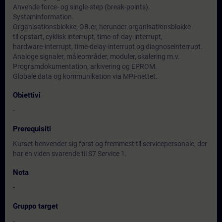
Anvende force- og single-step (break-points).
Systeminformation.
Organisationsblokke, OB.er, herunder organisationsblokke
til opstart, cyklisk interrupt, time-of-day-interrupt,
hardware-interrupt, time-delay-interrupt og diagnoseinterrupt.
Analoge signaler, måleområder, moduler, skalering m.v.
Programdokumentation, arkivering og EPROM.
Globale data og kommunikation via MPI-nettet.
Obiettivi
-
Prerequisiti
Kurset henvender sig først og fremmest til servicepersonale, der
har en viden svarende til S7 Service 1.
Nota
-
Gruppo target
-