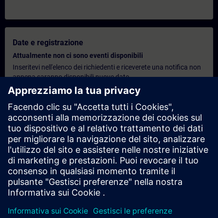
Date e registrazione
Attualmente non ci sono eventi disponibili
Inseritevi nell'elenco dei richiedenti e riceverete una notifica non
appena saranno disponibili nuove date.
Attivare il servizio di notifica
Preventivo personalizzato
Se desideri un preventivo standard per questo corso di
formazione, ad esempio per il tuo ufficio acquisti, fai clic sul link
sottostante. Per prima cosa, dovrai fornire alcuni dati personali;
successivamente, ti verrà inviato un preventivo via e-mail.
Richiedi un preventivo