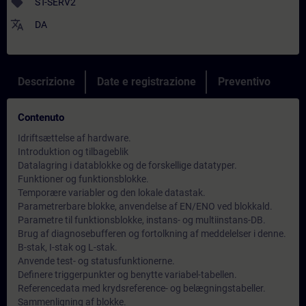
sell
ST-SERV2
translate
DA
Descrizione
Date e registrazione
Preventivo
Contenuto
Idriftsættelse af hardware.
Introduktion og tilbageblik
Datalagring i datablokke og de forskellige datatyper.
Funktioner og funktionsblokke.
Temporære variabler og den lokale datastak.
Parametrerbare blokke, anvendelse af EN/ENO ved blokkald.
Parametre til funktionsblokke, instans- og multiinstans-DB.
Brug af diagnosebufferen og fortolkning af meddelelser i denne.
B-stak, I-stak og L-stak.
Anvende test- og statusfunktionerne.
Definere triggerpunkter og benytte variabel-tabellen.
Referencedata med krydsreference- og belægningstabeller.
Sammenligning af blokke.