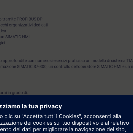
to tramite PROFIBUS DP
occhi organizzativi dedicati
tica
n un SIMATIC HMI
ici
 approfondite con numerosi esercizi pratici su un modello di sistema TIA
mazione SIMATIC S7-300, un controllo dell'operatore SIMATIC HMI e un m
rai in grado di:
ie di blocchi e funzioni
o di programmi avanzati
iretto in un programma
stema (SFC) in un programma
n azionamento SINAMICS con il PLC
 di multi-istanza