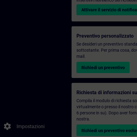
Inseritevi nell'elenco dei richie
Attivare il servizio di notifica
Preventivo personalizzato
Se desideri un preventivo standar
sottostante. Per prima cosa, dovr
mail.
Richiedi un preventivo
Richiesta di informazioni su
Compila il modulo di richiesta s
virtualmente o presso il nostro 
6 persone in su). Dopo aver forni
nostra.
settings
Impostazioni
Richiedi un preventivo esclu