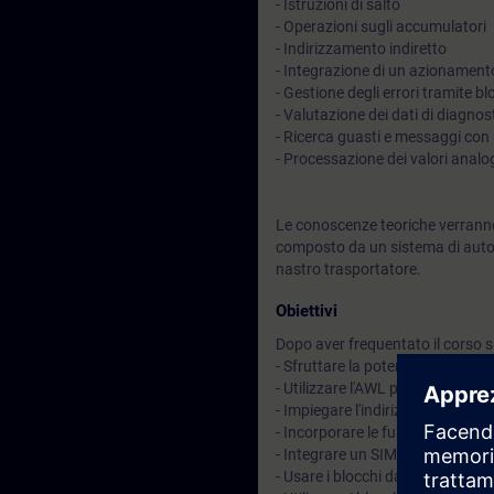
- Istruzioni di salto
- Operazioni sugli accumulatori
- Indirizzamento indiretto
- Integrazione di un azionamen
- Gestione degli errori tramite bl
- Valutazione dei dati di diagnos
- Ricerca guasti e messaggi co
- Processazione dei valori analog
Le conoscenze teoriche verranno
composto da un sistema di auto
nastro trasportatore.
Obiettivi
Dopo aver frequentato il corso sa
- Sfruttare la potenza delle librer
- Utilizzare l'AWL per lo svilupp
- Impiegare l'indirizzamento ind
- Incorporare le funzioni di si
- Integrare un SIMATIC HMI e u
- Usare i blocchi dati di istanza e