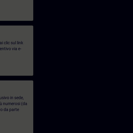
 clic sul link
entivo via e-
usivo in sede,
più numerosi (da
vo da parte