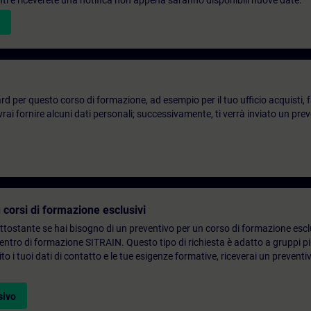
denti e riceverete una notifica non appena saranno disponibili nuove date.
d per questo corso di formazione, ad esempio per il tuo ufficio acquisti, fai
ai fornire alcuni dati personali; successivamente, ti verrà inviato un prev
 corsi di formazione esclusivi
ottostante se hai bisogno di un preventivo per un corso di formazione escl
centro di formazione SITRAIN. Questo tipo di richiesta è adatto a gruppi 
to i tuoi dati di contatto e le tue esigenze formative, riceverai un preventi
sivo