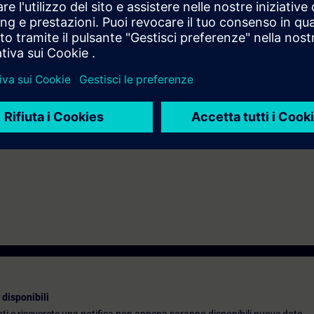
i di interrupt e di gestione degli errori
zata di SIMATIC STEP 7
noscenze base dei sistemi di automazione.
e come corso serale: ST-PRO2/S.
ati il sistema di automazione SIMATIC S7-300 e il software SIMATIC STEP
idondati SIMATIC S7-400H.
disponibili