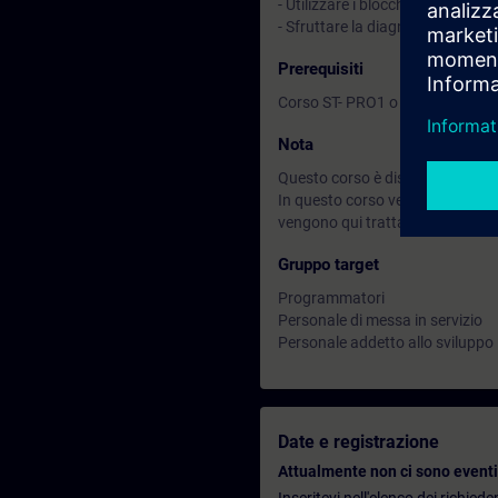
- Utilizzare i blocchi organizzativ
- Sfruttare la diagnostica avan
Prerequisiti
Corso ST- PRO1 o equivalenti co
Nota
Questo corso è disponibile anch
In questo corso vengono utilizz
vengono qui trattati i sistemi r
Gruppo target
Programmatori
Personale di messa in servizio
Personale addetto allo sviluppo
Date e registrazione
Attualmente non ci sono eventi 