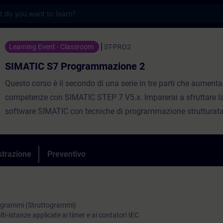
s
Programmazione 2 - Formazione - Formazio
Learning Event - Classroom
ST-PRO2
SIMATIC S7 Programmazione 2
Questo corso è il secondo di una serie in tre parti che aumenta
competenze con SIMATIC STEP 7 V5.x. Imparerai a sfruttare l
software SIMATIC con tecniche di programmazione strutturat
Elemento principale di questo corso sono un approccio di sis
all'integrazione della programmazione efficiente dei PLC SIMA
300/400, oltre al collegamento e alle funzionalità di un SIMAT
strazione
Preventivo
azionamenti SINAMICS. Parte centrale del corso riguarda la
programmazione nel linguaggio lista istruzioni (AWL) per l'in
sia diretto che indiretto.
programmi (Struttogrammi)
ti-istanze applicate ai timer e ai contatori IEC