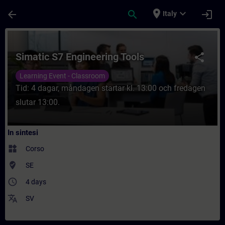
Passa al contenuto principale
Pagina caricata
place
expand_more
arrow_back
search
login
Italy
Corso - Simatic S7 Engineering Tools - Fo
Simatic S7 Engineering Tools
share
Learning Event - Classroom
Tid: 4 dagar, måndagen startar kl. 13:00 och fredagen
slutar 13:00.
In sintesi
widgets
Corso
where_to_vote
SE
access_time
4 days
translate
SV