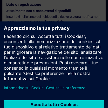
Date e registrazione
Attualmente non ci sono eventi disponibili
Inseritevi nell'elenco dei richiedenti e riceverete una notifica non
appena saranno disponibili nuove date.
Attivare il servizio di notifica
Preventivo personalizzato
Se desideri un preventivo standard per questo corso di
formazione, ad esempio per il tuo ufficio acquisti, fai clic sul link
sottostante. Per prima cosa, dovrai fornire alcuni dati personali;
successivamente, ti verrà inviato un preventivo via e-mail.
Richiedi un preventivo