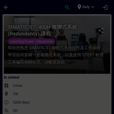
Passa al contenuto principale
Pagina caricata
place
expand_more
arrow_back
search
login
Italy
Corso - SIMATIC S7 -400H 複聯式系統 (Redun
SIMATIC S7 -400H 複聯式系統
share
(Redundancy) 課程
Learning Event - Classroom
幫助您熟悉 SIMATIC S7 複聯式系統特性及工作原理，
學習如何架構一套複聯式系統，以及使用 STEP7 軟體
工具編寫相關程式、診斷及除錯。
In sintesi
widgets
Corso
where_to_vote
TW
access_time
5200 days
translate
ZH