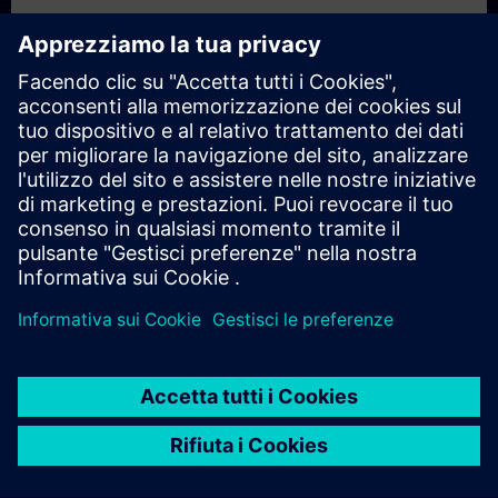
Gruppo target
程式設計人員、調機 / 試俥工程人員
Date e registrazione
Attualmente non ci sono eventi disponibili
Inseritevi nell'elenco dei richiedenti e riceverete una notifica non
appena saranno disponibili nuove date.
Attivare il servizio di notifica
© Siemens AG 2026
home
group_work
explore
timeline
more_horiz
Corporate Information
Avviso sui cookie
Condizioni d'uso e
Home
Canali
Catalogo
Percorsi di apprendimento
Altro