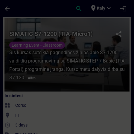
Passa al contenuto principale
Pagina caricata
place
expand_more
arrow_back
search
login
Italy
Corso - SIMATIC S7-1200 (TIA-Micro1) - F
SIMATIC S7-1200 (TIA-Micro1)
share
Learning Event - Classroom
Šis kursas suteikia pagrindines žinias apie S7-1200
valdiklių programavimą su SIMATIC STEP 7 Basic (TIA
Portal) programine įranga. Kurso metu dalyvis dirba su
S7-120...
Altro
In sintesi
widgets
Corso
where_to_vote
FI
access_time
3 days