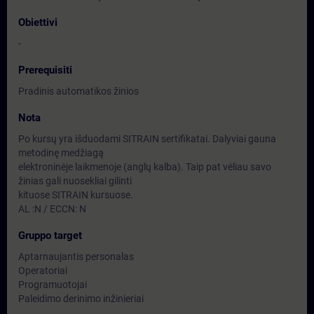
Obiettivi
-
Prerequisiti
Pradinis automatikos žinios
Nota
Po kursų yra išduodami SITRAIN sertifikatai. Dalyviai gauna
metodinę medžiagą
elektroninėje laikmenoje (anglų kalba). Taip pat vėliau savo
žinias gali nuosekliai gilinti
kituose SITRAIN kursuose.
AL :N / ECCN: N
Gruppo target
Aptarnaujantis personalas
Operatoriai
Programuotojai
Paleidimo derinimo inžinieriai