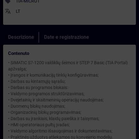
sell
TIA-MICRO1
translate
LT
Descrizione
Date e registrazione
Contenuto
• SIMATIC S7-1200 valdiklių šeimos ir STEP 7 Basic (TIA Portal)
apžvalga;
• Įrangos ir komunikacijų tinklų konfigūravimas;
• Darbas su kintamųjų sąrašu;
• Darbas su programos blokais:
• Valdymo programos struktūrizavimas;
• Dvejetainių ir skaitmeninių operacijų naudojimas;
• Duomenų blokų naudojimas;
• Organizacinių blokų programavimas;
• Darbas su įrankiais, klaidų paieška ir taisymas;
• HMI operatoriaus pultų įvadas;
• Valdymo algoritmo išsaugojimas ir dokumentavimas;
• Praktinės užduotys atliekamos su konvejerio modeliu.