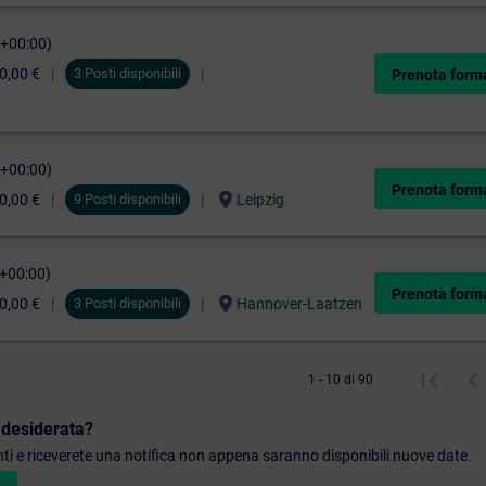
C+00:00)
0,00 €
3 Posti disponibili
Prenota form
C+00:00)
Prenota form
location_on
0,00 €
9 Posti disponibili
Leipzig
C+00:00)
Prenota form
location_on
0,00 €
3 Posti disponibili
Hannover-Laatzen
1 - 10 di 90
 desiderata?
denti e riceverete una notifica non appena saranno disponibili nuove date.