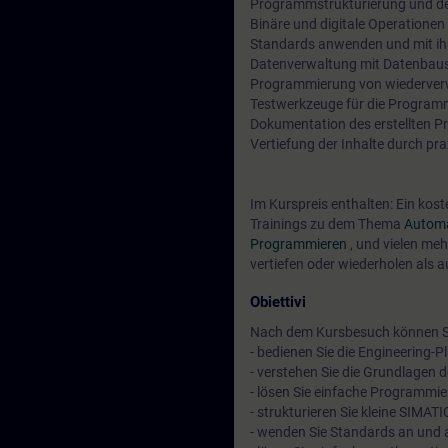
Programmstrukturierung und de
Binäre und digitale Operatione
Standards anwenden und mit ihn
Datenverwaltung mit Datenbaust
Programmierung von wiederver
Testwerkzeuge für die Program
Dokumentation des erstellten Pr
Vertiefung der Inhalte durch pr
Im Kurspreis enthalten: Ein kos
Trainings zu dem Thema
Automa
Programmieren
, und vielen me
vertiefen oder wiederholen als 
Obiettivi
Nach dem Kursbesuch können S
- bedienen Sie die Engineering-Pl
- verstehen Sie die Grundlage
- lösen Sie einfache Programm
- strukturieren Sie kleine SIMA
- wenden Sie Standards an und a