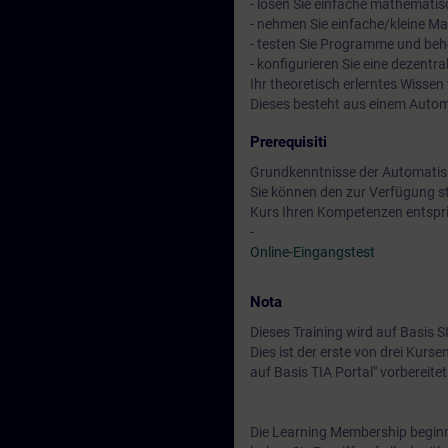
- lösen Sie einfache mathemat
- nehmen Sie einfache/kleine Mas
- testen Sie Programme und beh
- konfigurieren Sie eine dezentr
Ihr theoretisch erlerntes Wissen
Dieses besteht aus einem Auto
Prerequisiti
Grundkenntnisse der Automatis
Sie können den zur Verfügung s
Kurs Ihren Kompetenzen entspri
-
Online-Eingangstest
Nota
Dieses Training wird auf Basis
Dies ist der erste von drei Kurs
auf Basis TIA Portal" vorbereite
Die Learning Membership beginn