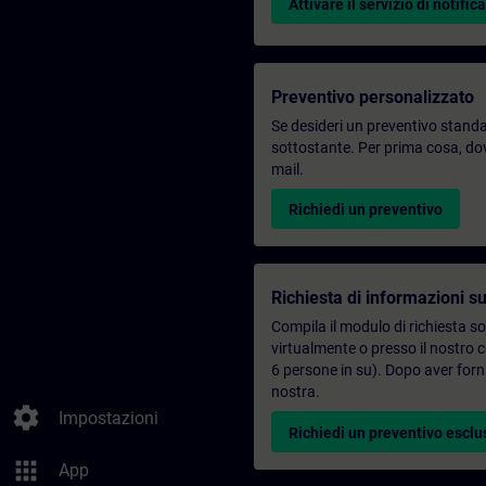
Attivare il servizio di notifica
Preventivo personalizzato
Se desideri un preventivo standar
sottostante. Per prima cosa, dovr
mail.
Richiedi un preventivo
Richiesta di informazioni su
Compila il modulo di richiesta s
virtualmente o presso il nostro 
6 persone in su). Dopo aver forni
nostra.
settings
Impostazioni
Richiedi un preventivo esclu
apps
App