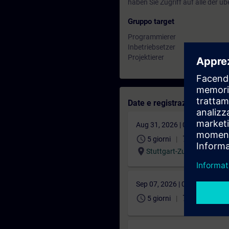
haben Sie Zugriff auf alle der 
Gruppo target
Programmierer
Inbetriebsetzer
Projektierer
Date e registrazione
Aug 31, 2026 | 06:30 AM (UT
schedule
translate
5 giorni
DE
2.85
location_on
Stuttgart-Zuffenhausen
Sep 07, 2026 | 06:30 AM (UT
schedule
translate
5 giorni
DE
2.85