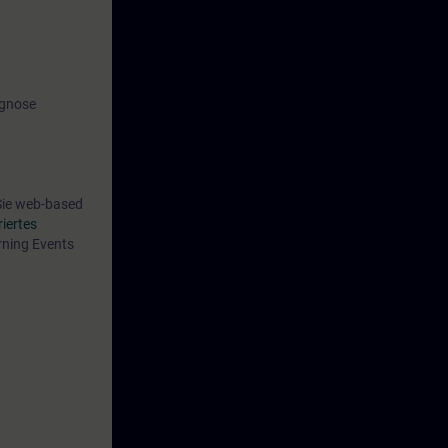
agnose
 Sie web-based
riertes
rning Events