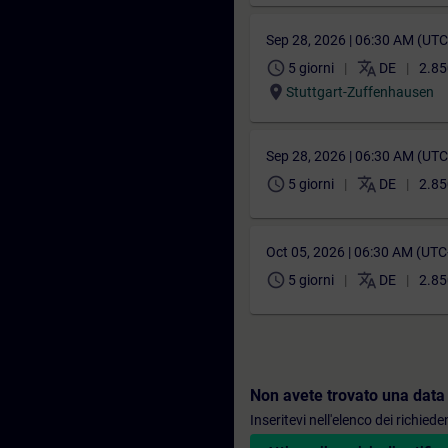
Sep 28, 2026 | 06:30 AM (UT
schedule
translate
5 giorni
DE
2.85
location_on
Stuttgart-Zuffenhausen
Sep 28, 2026 | 06:30 AM (UT
schedule
translate
5 giorni
DE
2.85
Oct 05, 2026 | 06:30 AM (UT
schedule
translate
5 giorni
DE
2.85
Non avete trovato una data
Inseritevi nell'elenco dei richie