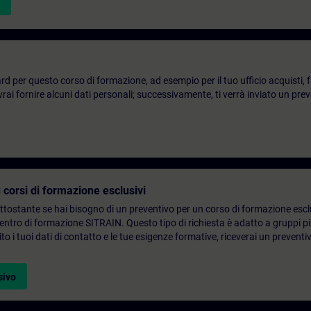
d per questo corso di formazione, ad esempio per il tuo ufficio acquisti, fai
ai fornire alcuni dati personali; successivamente, ti verrà inviato un prev
 corsi di formazione esclusivi
ottostante se hai bisogno di un preventivo per un corso di formazione escl
centro di formazione SITRAIN. Questo tipo di richiesta è adatto a gruppi 
to i tuoi dati di contatto e le tue esigenze formative, riceverai un preventi
sivo