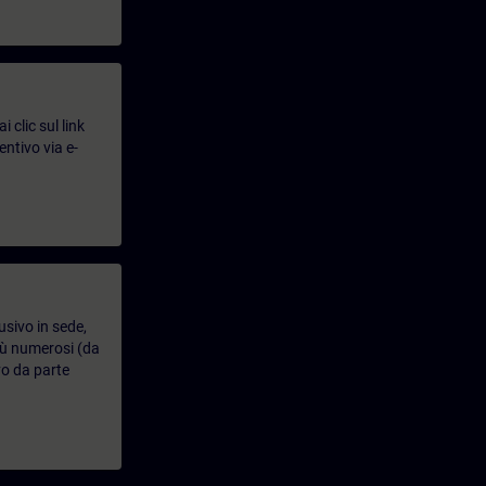
 clic sul link
entivo via e-
usivo in sede,
più numerosi (da
vo da parte