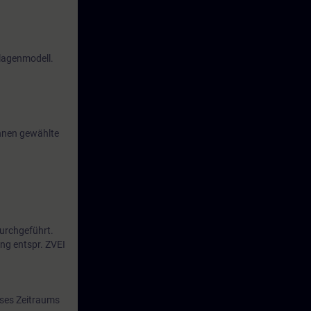
nlagenmodell.
Ihnen gewählte
durchgeführt.
ung entspr. ZVEI
eses Zeitraums