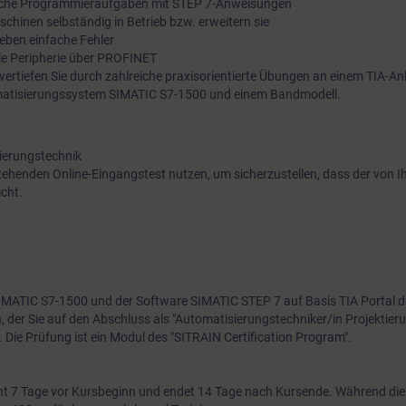
ische Programmieraufgaben mit STEP 7-Anweisungen
chinen selbständig in Betrieb bzw. erweitern sie
eben einfache Fehler
ale Peripherie über PROFINET
 vertiefen Sie durch zahlreiche praxisorientierte Übungen an einem TIA-A
matisierungssystem SIMATIC S7-1500 und einem Bandmodell.
ierungstechnik
tehenden Online-Eingangstest nutzen, um sicherzustellen, dass der von 
cht.
 SIMATIC S7-1500 und der Software SIMATIC STEP 7 auf Basis TIA Portal 
en, der Sie auf den Abschluss als "Automatisierungstechniker/in Projektier
t. Die Prüfung ist ein Modul des "SITRAIN Certification Program".
t 7 Tage vor Kursbeginn und endet 14 Tage nach Kursende. Während di