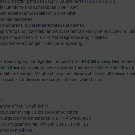
ren Umsetzung mit den STEP 7-Bausteinarten (OB, FC, FB, DB)
n in Funktions- und Kontaktplan (FUP/KOP)
en arbeiten am Beispiel von Bibliotheken
einen realisieren
wendbaren und parametrierbaren Bausteinen
mprüfung und Inbertriebnahme: Systeminformation, Fehlersuche und Di
ogramms mit den im TIA Portal integrierten Möglichkeiten
axisorientierte Übungen in der Lernumgebung
tenfreier Zugang zur digitalen Lernplattform
SITRAIN access
. Hier finden
tion Basic (Curriculum)
sowie weiteren Themen wie
TIA Portal – Struktu
hr. Mit der Learning Membership können Sie sowohl die Inhalte dieses Lea
auch sich zu anderen interessanten Themen weiterbilden.
ie:
attform "TIA Portal" sicher
n des Zusammenspiels der TIA-Komponenten
ieraufgaben mit elementaren STEP 7-Anweisungen
TIC S7-Programme mit Hilfe von OBs, FCs und FBs
rbeiten mit ihnen