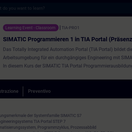
s
grammieren 1 in TIA Portal (Präsenz-Train
Learning Event - Classroom
TIA-PRO1
SIMATIC Programmieren 1 in TIA Portal (Präsenz
Das Totally Integrated Automation Portal (TIA Portal) bildet di
Arbeitsumgebung für ein durchgängiges Engineering mit SIM
In diesem Kurs der SIMATIC TIA Portal Programmierausbildung
das Handling des TIA Portals, Grundkenntnisse über den Aufb
Automatisierungssystems SIMATIC S7, die Konfiguration und
Parametrierung der Hardware und die Grundlagen der klassis
strazione
Preventivo
Programmierung. Außerdem lernen Sie ein PROFINET IO anzu
tungsmerkmale der Systemfamilie SIMATIC S7
ngineeringsystems TIA Portal STEP 7
atisierungssystem, Programmzyklus, Prozessabbild