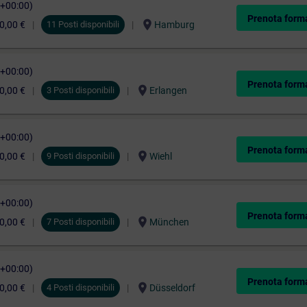
C+00:00)
Prenota form
location_on
0,00 €
11 Posti disponibili
Hamburg
C+00:00)
Prenota form
location_on
0,00 €
3 Posti disponibili
Erlangen
C+00:00)
Prenota form
location_on
0,00 €
9 Posti disponibili
Wiehl
C+00:00)
Prenota form
location_on
0,00 €
7 Posti disponibili
München
C+00:00)
Prenota form
location_on
0,00 €
4 Posti disponibili
Düsseldorf