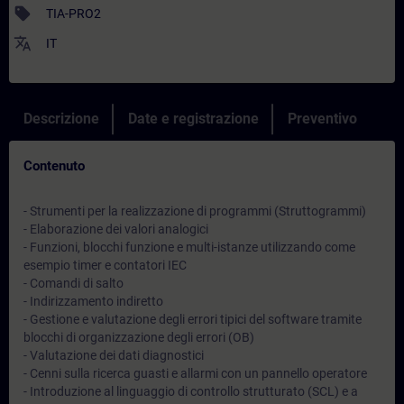
sell
TIA-PRO2
translate
IT
Descrizione
Date e registrazione
Preventivo
Contenuto
- Strumenti per la realizzazione di programmi (Struttogrammi)
- Elaborazione dei valori analogici
- Funzioni, blocchi funzione e multi-istanze utilizzando come
esempio timer e contatori IEC
- Comandi di salto
- Indirizzamento indiretto
- Gestione e valutazione degli errori tipici del software tramite
blocchi di organizzazione degli errori (OB)
- Valutazione dei dati diagnostici
- Cenni sulla ricerca guasti e allarmi con un pannello operatore
- Introduzione al linguaggio di controllo strutturato (SCL) e a