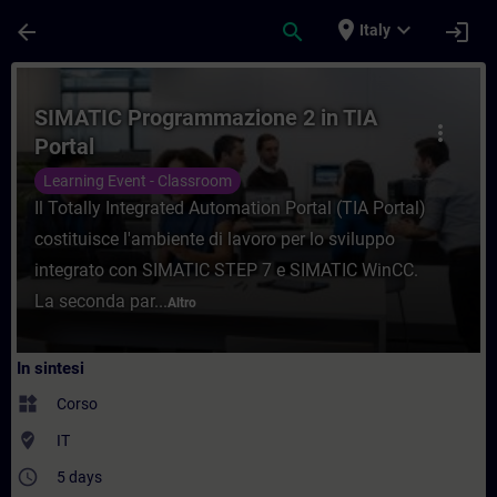
Passa al contenuto principale
Pagina caricata
place
expand_more
arrow_back
search
login
Italy
Corso - SIMATIC Programmazione 2 in TIA 
SIMATIC Programmazione 2 in TIA
more_vert
Portal
Learning Event - Classroom
Il Totally Integrated Automation Portal (TIA Portal)
costituisce l'ambiente di lavoro per lo sviluppo
integrato con SIMATIC STEP 7 e SIMATIC WinCC.
La seconda par...
Altro
In sintesi
widgets
Corso
where_to_vote
IT
access_time
5 days