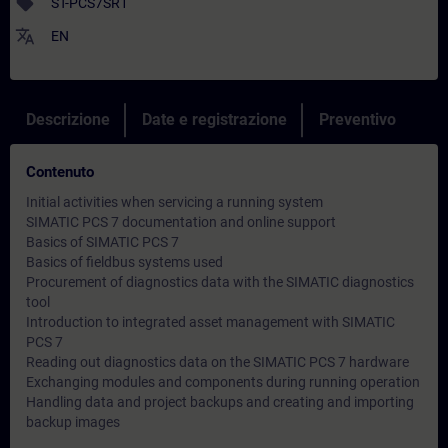
sell
ST-PCS7SR1
translate
EN
Descrizione
Date e registrazione
Preventivo
Contenuto
Initial activities when servicing a running system
SIMATIC PCS 7 documentation and online support
Basics of SIMATIC PCS 7
Basics of fieldbus systems used
Procurement of diagnostics data with the SIMATIC diagnostics
tool
Introduction to integrated asset management with SIMATIC
PCS 7
Reading out diagnostics data on the SIMATIC PCS 7 hardware
Exchanging modules and components during running operation
Handling data and project backups and creating and importing
backup images