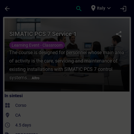
Passa al contenuto principale
Pagina caricata
place
expand_more
arrow_back
search
login
Italy
Corso - SIMATIC PCS 7 Service 1 - Formaz
SIMATIC PCS 7 Service 1
share
Learning Event - Classroom
The course is designed for personnel whose main area
of activity is the care, servicing and maintenance of
existing installations with SIMATIC PCS 7 control
systems....
Altro
In sintesi
widgets
Corso
where_to_vote
CA
access_time
4.5 days