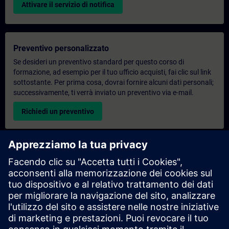
Attivare il servizio di notifica
Preventivo personalizzato
Se desideri un preventivo standard per questo corso di
formazione, ad esempio per il tuo ufficio acquisti, fai clic sul link
sottostante. Per prima cosa, dovrai fornire alcuni dati personali;
successivamente, ti verrà inviato un preventivo via e-mail.
Richiedi un preventivo
Richiesta di informazioni su corsi di formazione
esclusivi
Compila il modulo di richiesta sottostante se hai bisogno di un
preventivo per un corso di formazione esclusivo in sede,
virtualmente o presso il nostro centro di formazione SITRAIN.
Questo tipo di richiesta è adatto a gruppi più numerosi (da 6
persone in su). Dopo aver fornito i tuoi dati di contatto e le tue