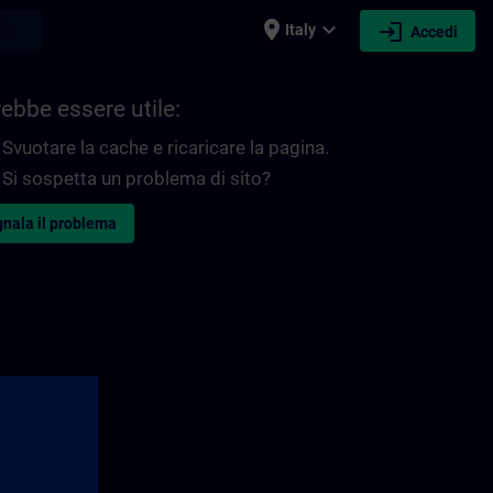
place
expand_more
login
earch
Italy
Accedi
ebbe essere utile:
Svuotare la cache e ricaricare la pagina.
Si sospetta un problema di sito?
nala il problema