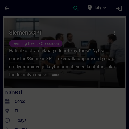
Passa al contenuto principale
Pagina caricata
place
expand_more
arrow_back
search
login
Italy
Corso - SiemensGPT - Formazione - Formaz
SiemensGPT
more_vert
Learning Event - Classroom
Haluatko ottaa tekoälyn tehot käyttöösi? Nyt se
onnistuu!SiemensGPT Tekemällä oppimisen työpaja
on dynaaminen ja käytännönläheinen koulutus, joka
tuo tekoälyn osaksi...
Altro
In sintesi
widgets
Corso
where_to_vote
FI
access_time
1 days