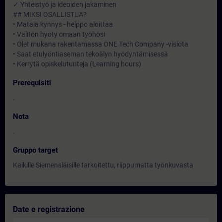
✓ Yhteistyö ja ideoiden jakaminen
## MIKSI OSALLISTUA?
• Matala kynnys - helppo aloittaa
• Välitön hyöty omaan työhösi
• Olet mukana rakentamassa ONE Tech Company -visiota
• Saat etulyöntiaseman tekoälyn hyödyntämisessä
• Kerrytä opiskelutunteja (Learning hours)
Prerequisiti
.
Nota
.
Gruppo target
Kaikille Siemensläisille tarkoitettu, riippumatta työnkuvasta
Date e registrazione