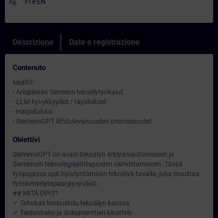
translate
FI
e
EN
Descrizione
Date e registrazione
Contenuto
sisältö:
- Arkipäivän Siemens tekoälytyökalut
- LLM-kyvykkyydet / rajoitukset
- Harjoituksia
- SiemensGPT lähitulevaisuuden ominaisuudet
Obiettivi
SiemensGPT on avain tekoälyn arkipäiväistämiseen ja
Siemensin teknologiajohtajuuden vahvistamiseen. Tässä
työpajassa opit hyödyntämään tekoälyä tavalla, joka muuttaa
työskentelytapasi pysyvästi.
## MITÄ OPIT?
✓ Tehokas keskustelu tekoälyn kanssa
✓ Tiedonhaku ja dokumenttien käsittely