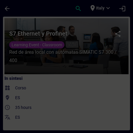
Passa al contenuto principale
Pagina caricata
place
expand_more
arrow_back
search
login
Italy
Corso - S7 Ethernet y Profinet - Formazio
S7 Ethernet y Profinet
share
Learning Event - Classroom
Red de área local con autómatas SIMATIC S7 300 /
400
In sintesi
widgets
Corso
where_to_vote
ES
access_time
35 hours
translate
ES