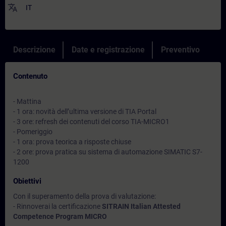
translate
IT
Descrizione
Date e registrazione
Preventivo
Contenuto
- Mattina
- 1 ora: novità dell’ultima versione di TIA Portal
- 3 ore: refresh dei contenuti del corso TIA-MICRO1
- Pomeriggio
- 1 ora: prova teorica a risposte chiuse
- 2 ore: prova pratica su sistema di automazione SIMATIC S7-
1200
Obiettivi
Con il superamento della prova di valutazione:
- Rinnoverai la certificazione
SITRAIN Italian Attested
Competence Program MICRO