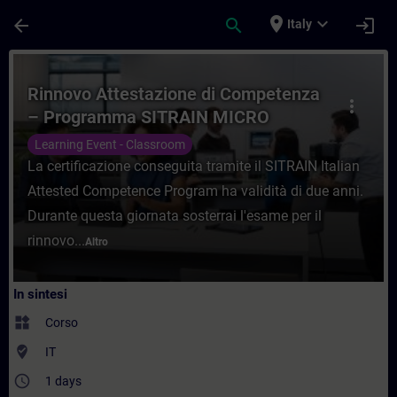
Passa al contenuto principale
Pagina caricata
place
expand_more
arrow_back
search
login
Italy
Corso - Rinnovo Attestazione di Compete
Rinnovo Attestazione di Competenza
more_vert
– Programma SITRAIN MICRO
Learning Event - Classroom
La certificazione conseguita tramite il SITRAIN Italian
Attested Competence Program ha validità di due anni.
Durante questa giornata sosterrai l'esame per il
rinnovo...
Altro
In sintesi
widgets
Corso
where_to_vote
IT
access_time
1 days