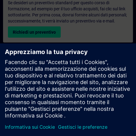
Se desideri un preventivo standard per questo corso di
formazione, ad esempio per il tuo ufficio acquisti, fai clic sul link
sottostante. Per prima cosa, dovrai fornire alcuni dati personali;
successivamente, ti verrà inviato un preventivo via e-mail.
Richiedi un preventivo
Richiesta di informazioni su corsi di formazione
esclusivi
Compila il modulo di richiesta sottostante se hai bisogno di un
preventivo per un corso di formazione esclusivo in sede,
virtualmente o presso il nostro centro di formazione SITRAIN.
Questo tipo di richiesta è adatto a gruppi più numerosi (da 6
persone in su). Dopo aver fornito i tuoi dati di contatto e le tue
esigenze formative, riceverai un preventivo da parte nostra.
Richiedi un preventivo esclusivo