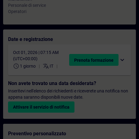
Personale di service
Operatori
Date e registrazione
Oct 01, 2026 | 07:15 AM
(UTC+00:00)
expand_more
Prenota formazione
schedule
translate
1 giorno
IT
Non avete trovato una data desiderata?
Inseritevi nell'elenco dei richiedenti e riceverete una notifica non
appena saranno disponibili nuove date.
Attivare il servizio di notifica
Preventivo personalizzato