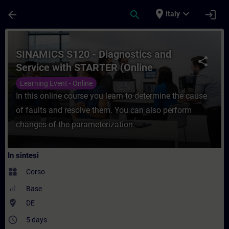
Passa al contenuto principale
Pagina caricata
place
expand_more
arrow_back
search
login
Italy
Corso - SINAMICS S120 - Diagnostics and 
SINAMICS S120 - Diagnostics and
share
Service with STARTER (Online
Training)
Learning Event - Online
In this online course you learn to determine the cause
of faults and resolve them. You can also perform
changes of the parameterization.
In sintesi
widgets
Corso
Base
where_to_vote
DE
access_time
5 days