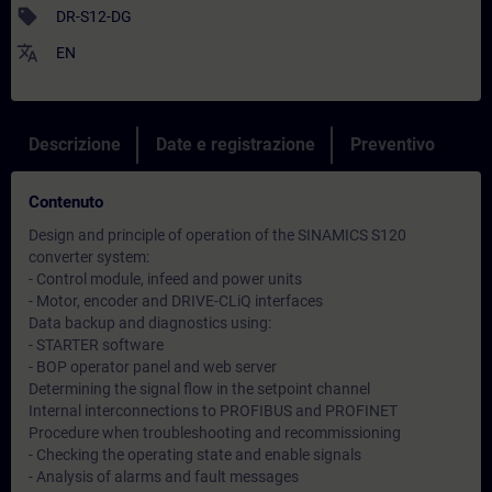
sell
DR-S12-DG
translate
EN
Descrizione
Date e registrazione
Preventivo
Contenuto
Design and principle of operation of the SINAMICS S120
converter system:
- Control module, infeed and power units
- Motor, encoder and DRIVE-CLiQ interfaces
Data backup and diagnostics using:
- STARTER software
- BOP operator panel and web server
Determining the signal flow in the setpoint channel
Internal interconnections to PROFIBUS and PROFINET
Procedure when troubleshooting and recommissioning
- Checking the operating state and enable signals
- Analysis of alarms and fault messages