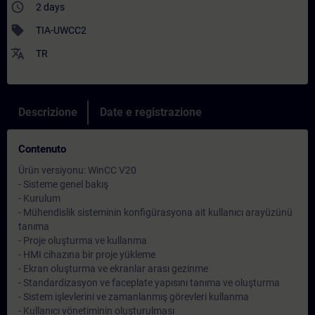
access_time
2 days
sell
TIA-UWCC2
translate
TR
Descrizione
Date e registrazione
Contenuto
Ürün versiyonu: WinCC V20
- Sisteme genel bakış
- Kurulum
- Mühendislik sisteminin konfigürasyona ait kullanıcı arayüzünü
tanıma
- Proje oluşturma ve kullanma
- HMI cihazına bir proje yükleme
- Ekran oluşturma ve ekranlar arası gezinme
- Standardizasyon ve faceplate yapısını tanıma ve oluşturma
- Sistem işlevlerini ve zamanlanmış görevleri kullanma
- Kullanıcı yönetiminin oluşturulması