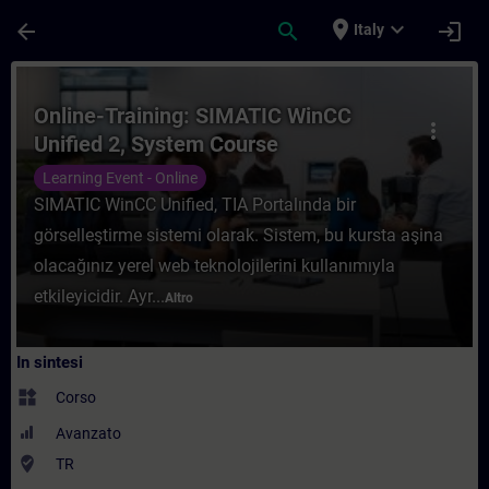
Passa al contenuto principale
Pagina caricata
place
expand_more
arrow_back
search
login
Italy
Corso - Online-Training: SIMATIC WinCC U
Online-Training: SIMATIC WinCC
more_vert
Unified 2, System Course
Learning Event - Online
SIMATIC WinCC Unified, TIA Portalında bir
görselleştirme sistemi olarak. Sistem, bu kursta aşina
olacağınız yerel web teknolojilerini kullanımıyla
etkileyicidir. Ayr...
Altro
In sintesi
widgets
Corso
Avanzato
where_to_vote
TR