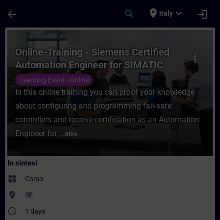
Passa al contenuto principale
Pagina caricata
place
expand_more
arrow_back
search
login
Italy
Corso - Online-Training - Siemens Certif
Online-Training - Siemens Certified
more_vert
Automation Engineer for SIMATIC
Safety – Configuration and
Learning Event - Online
Programming
In this online training you can proof your knowledge
about configuring and programming fail-safe
controllers and receive certification as an Automation
Engineer for ...
Altro
In sintesi
widgets
Corso
where_to_vote
SE
access_time
1 days