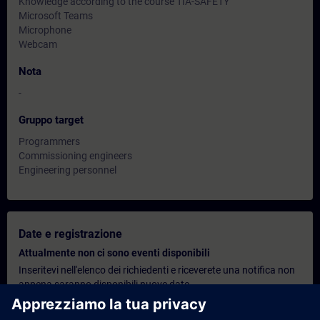
Knowledge according to the course TIA-SAFETY
Microsoft Teams
Microphone
Webcam
Nota
-
Gruppo target
Programmers
Commissioning engineers
Engineering personnel
Date e registrazione
Attualmente non ci sono eventi disponibili
Inseritevi nell'elenco dei richiedenti e riceverete una notifica non
appena saranno disponibili nuove date.
Attivare il servizio di notifica