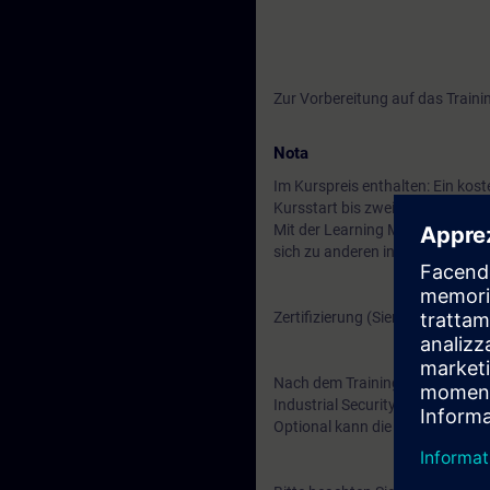
Zur Vorbereitung auf das Traini
Nota
Im Kurspreis enthalten: Ein kos
Kursstart bis zwei Wochen nach
Mit der Learning Membership kön
sich zu anderen interessanten 
Zertifizierung (Siemens CPIN-L
Nach dem Training besteht die Mö
Industrial Security" zu erlangen
Optional kann die Prüfung zu e