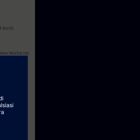
t
durch.
eine Woche vor
holen als auch
l Networks -
 Prüfung ab.