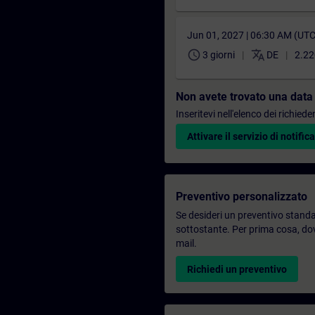
Jun 01, 2027 | 06:30 AM (UT
schedule
translate
3 giorni
DE
2.22
Non avete trovato una data
Inseritevi nell'elenco dei richie
Attivare il servizio di notifica
Preventivo personalizzato
Se desideri un preventivo standar
sottostante. Per prima cosa, dovr
mail.
Richiedi un preventivo