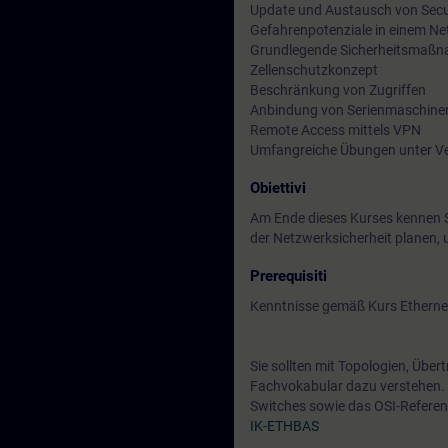
Update und Austausch von Sec
Gefahrenpotenziale in einem N
Grundlegende Sicherheitsmaßnah
Zellenschutzkonzept
Beschränkung von Zugriffen
Anbindung von Serienmaschine
Remote Access mittels VPN
Umfangreiche Übungen unter Ve
Obiettivi
Am Ende dieses Kurses kennen S
der Netzwerksicherheit planen,
Prerequisiti
Kenntnisse gemäß Kurs Ethernet
Sie sollten mit Topologien, Übe
Fachvokabular dazu verstehen. D
Switches sowie das OSI-Referen
IK-ETHBAS