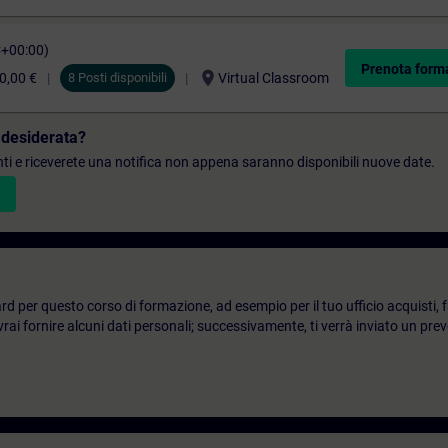
C+00:00)
Prenota form
location_on
0,00 €
8 Posti disponibili
Virtual Classroom
 desiderata?
denti e riceverete una notifica non appena saranno disponibili nuove date.
d per questo corso di formazione, ad esempio per il tuo ufficio acquisti, fai
ai fornire alcuni dati personali; successivamente, ti verrà inviato un prev