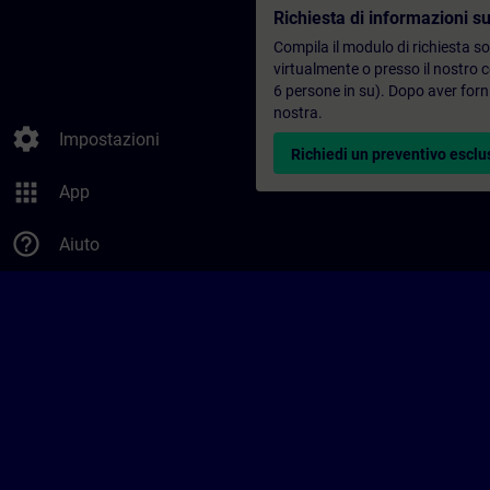
Richiesta di informazioni su
Compila il modulo di richiesta s
virtualmente o presso il nostro 
6 persone in su). Dopo aver forni
nostra.
settings
Impostazioni
Richiedi un preventivo esclu
apps
App
help_outline
Aiuto