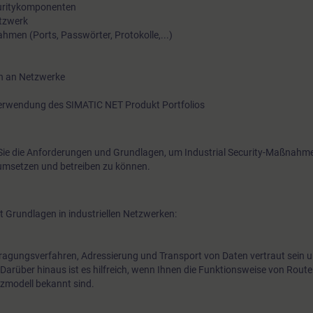
uritykomponenten
aufgezeigt, wie sich der Schutz von Know-how und Prozessab
etzwerk
men (Ports, Passwörter, Protokolle,...)
Angriffen, Spionage und Manipulationen verbessern lässt. Dab
Produkte mit Integrated Security kennen und anwenden. Denn
werden nicht nur theoretische Sicherheitskonzepte erörtert, so
n an Netzwerke
besteht ausreichend Möglichkeit diese in praktischen Übunge
rwendung des SIMATIC NET Produkt Portfolios
ie die Anforderungen und Grundlagen, um Industrial Security-Maßnahme
 umsetzen und betreiben zu können.
 Grundlagen in industriellen Netzwerken:
rtragungsverfahren, Adressierung und Transport von Daten vertraut sein 
arüber hinaus ist es hilfreich, wenn Ihnen die Funktionsweise von Rout
zmodell bekannt sind.