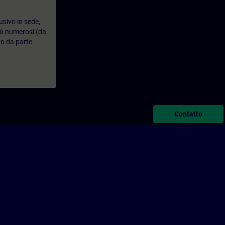
usivo in sede,
più numerosi (da
vo da parte
Contatto