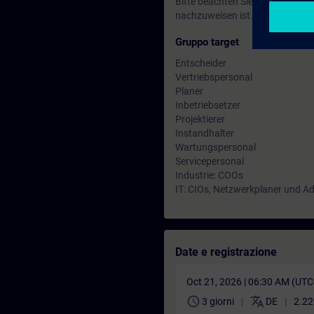
Bitte beachten Sie, dass vor Beg
nachzuweisen ist.
Gruppo target
Entscheider
Vertriebspersonal
Planer
Inbetriebsetzer
Projektierer
Instandhalter
Wartungspersonal
Servicepersonal
Industrie: COOs
IT: CIOs, Netzwerkplaner und A
Date e registrazione
Oct 21, 2026 | 06:30 AM (UT
schedule
translate
3 giorni
DE
2.22