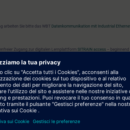
ng arbeiten Sie bitte das WBT
Datenkommunikation mit Industrial Etherne
tenfreier Zugang zur digitalen Lernplattform
SITRAIN access
– beginnend 
 Kursende.
nen Sie sowohl die Inhalte dieses Learning Events vertiefen oder wieder
Themen weiterbilden.
EVEL)
glichkeit die Zertifizierung "Siemens Certified Professional for Industria
. Dazu legen Sie am letzten Tag des Qualifizierungs-Moduls eine freiwillige
inem späteren Zeitpunkt abgelegt werden.