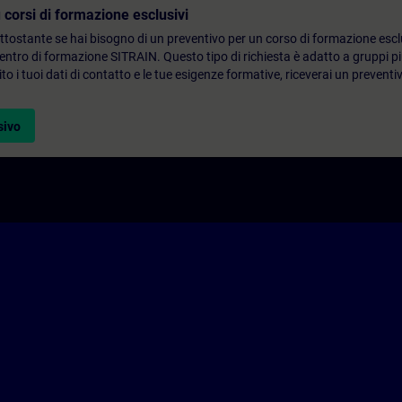
 corsi di formazione esclusivi
ottostante se hai bisogno di un preventivo per un corso di formazione escl
centro di formazione SITRAIN. Questo tipo di richiesta è adatto a gruppi 
to i tuoi dati di contatto e le tue esigenze formative, riceverai un preventi
sivo