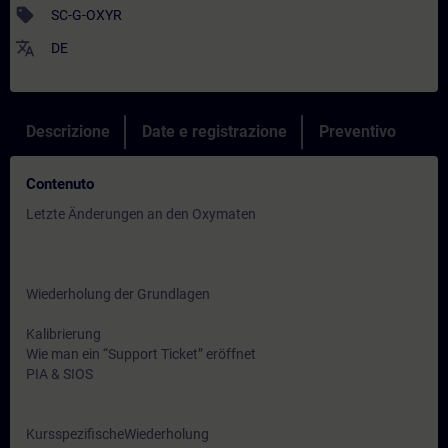
sell
SC-G-OXYR
translate
DE
Descrizione
Date e registrazione
Preventivo
Contenuto
Letzte Änderungen an den Oxymaten
Wiederholung der Grundlagen
Kalibrierung
Wie man ein “Support Ticket” eröffnet
PIA & SIOS
KursspezifischeWiederholung