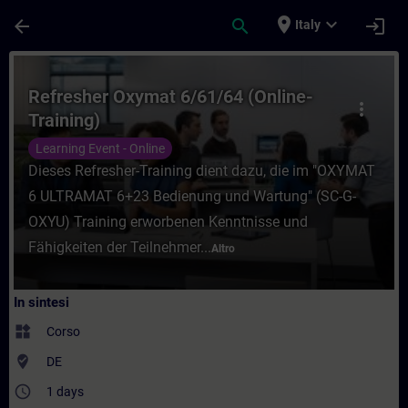
Passa al contenuto principale
Pagina caricata
place
expand_more
arrow_back
search
login
Italy
Corso - Refresher Oxymat 6/61/64 (Online-
Refresher Oxymat 6/61/64 (Online-
more_vert
Training)
Learning Event - Online
Dieses Refresher-Training dient dazu, die im "OXYMAT
6 ULTRAMAT 6+23 Bedienung und Wartung" (SC-G-
OXYU) Training erworbenen Kenntnisse und
Fähigkeiten der Teilnehmer...
Altro
In sintesi
widgets
Corso
where_to_vote
DE
access_time
1 days