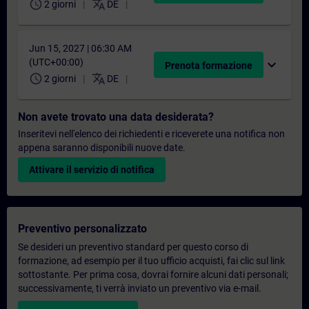
schedule
translate
2 giorni
DE
Jun 15, 2027 | 06:30 AM
(UTC+00:00)
expand_more
Prenota formazione
schedule
translate
2 giorni
DE
Non avete trovato una data desiderata?
Inseritevi nell'elenco dei richiedenti e riceverete una notifica non
appena saranno disponibili nuove date.
Attivare il servizio di notifica
Preventivo personalizzato
Se desideri un preventivo standard per questo corso di
formazione, ad esempio per il tuo ufficio acquisti, fai clic sul link
sottostante. Per prima cosa, dovrai fornire alcuni dati personali;
successivamente, ti verrà inviato un preventivo via e-mail.