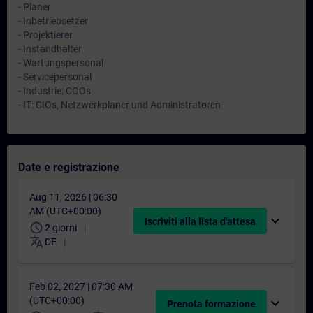
- Planer
- Inbetriebsetzer
- Projektierer
- Instandhalter
- Wartungspersonal
- Servicepersonal
- Industrie: COOs
- IT: CIOs, Netzwerkplaner und Administratoren
Date e registrazione
Aug 11, 2026 | 06:30
AM (UTC+00:00)
expand_more
Iscriviti alla lista d'attesa
schedule
2 giorni
translate
DE
Feb 02, 2027 | 07:30 AM
(UTC+00:00)
expand_more
Prenota formazione