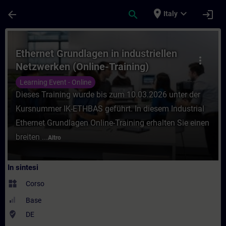
Passa al contenuto principale
Pagina caricata
place
expand_more
arrow_back
search
login
Italy
Corso - Ethernet Grundlagen in industriel
Ethernet Grundlagen in industriellen
more_vert
Netzwerken (Online-Training)
Learning Event - Online
Dieses Training wurde bis zum 10.03.2026 unter der
Kursnummer IK-ETHBAS geführt. In diesem Industrial
Ethernet Grundlagen Online-Training erhalten Sie einen
breiten ...
Altro
In sintesi
widgets
Corso
Base
where_to_vote
DE