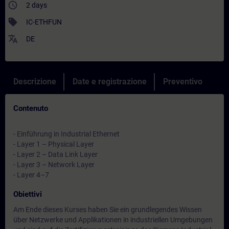
access_time
2 days
sell
IC-ETHFUN
translate
DE
Descrizione
Date e registrazione
Preventivo
Contenuto
- Einführung in Industrial Ethernet
- Layer 1 – Physical Layer
- Layer 2 – Data Link Layer
- Layer 3 – Network Layer
- Layer 4–7
Obiettivi
Am Ende dieses Kurses haben Sie ein grundlegendes Wissen
über Netzwerke und Applikationen in industriellen Umgebungen