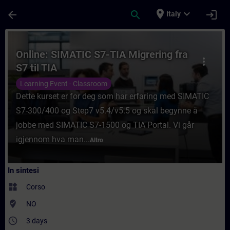
Passa al contenuto principale
Pagina caricata
place
expand_more
arrow_back
search
login
Italy
Corso - Online: SIMATIC S7-TIA Migrering 
Online: SIMATIC S7-TIA Migrering fra
more_vert
S7 til TIA
Learning Event - Classroom
Dette kurset er for deg som har erfaring med SIMATIC
S7-300/400 og Step7 v5.4/v5.5 og skal begynne å
jobbe med SIMATIC S7-1500 og TIA Portal. Vi går
igjennom hva man...
Altro
In sintesi
widgets
Corso
where_to_vote
NO
access_time
3 days