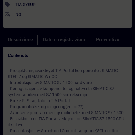
sell
TIA-SYSUP
translate
NO
Descrizione
Date e registrazione
Preventivo
Contenuto
- Prosjekteringsverktøyet TIA Portal-komponenter: SIMATIC
STEP 7 og SIMATIC WinCC
- Introduksjon av SIMATIC S7-1500 hardware
- Konfigurasjon av komponenter og nettverk i SIMATIC S7-
systemfamilien med S7-1500 som eksempel
- Bruke PLS-tag-tabell i TIA Portal
- Programblokker og redigering(editor??)
- Avanserte programmeringsmuligheter med SIMATIC S7-1500
- Feilsøking med TIA Portal-verktøyet og SIMATIC S7-1500 CPU
displayet
- Presentasjon av Structured Control Language(SCL)-editor