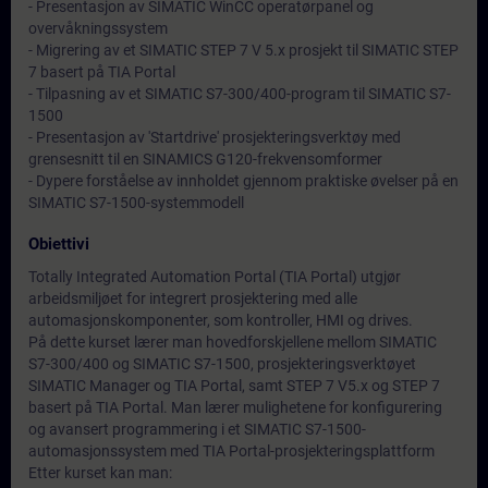
- Presentasjon av SIMATIC WinCC operatørpanel og
overvåkningssystem
- Migrering av et SIMATIC STEP 7 V 5.x prosjekt til SIMATIC STEP
7 basert på TIA Portal
- Tilpasning av et SIMATIC S7-300/400-program til SIMATIC S7-
1500
- Presentasjon av 'Startdrive' prosjekteringsverktøy med
grensesnitt til en SINAMICS G120-frekvensomformer
- Dypere forståelse av innholdet gjennom praktiske øvelser på en
SIMATIC S7-1500-systemmodell
Obiettivi
Totally Integrated Automation Portal (TIA Portal) utgjør
arbeidsmiljøet for integrert prosjektering med alle
automasjonskomponenter, som kontroller, HMI og drives.
På dette kurset lærer man hovedforskjellene mellom SIMATIC
S7-300/400 og SIMATIC S7-1500, prosjekteringsverktøyet
SIMATIC Manager og TIA Portal, samt STEP 7 V5.x og STEP 7
basert på TIA Portal. Man lærer mulighetene for konfigurering
og avansert programmering i et SIMATIC S7-1500-
automasjonssystem med TIA Portal-prosjekteringsplattform
Etter kurset kan man: