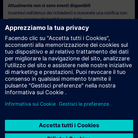
Attualmente non ci sono eventi disponibili
Inseritevi nell'elenco dei richiedenti e riceverete una notifica non
appena saranno disponibili nuove date.
Attivare il servizio di notifica
Preventivo personalizzato
Se desideri un preventivo standard per questo corso di
formazione, ad esempio per il tuo ufficio acquisti, fai clic sul link
sottostante. Per prima cosa, dovrai fornire alcuni dati personali;
successivamente, ti verrà inviato un preventivo via e-mail.
Richiedi un preventivo