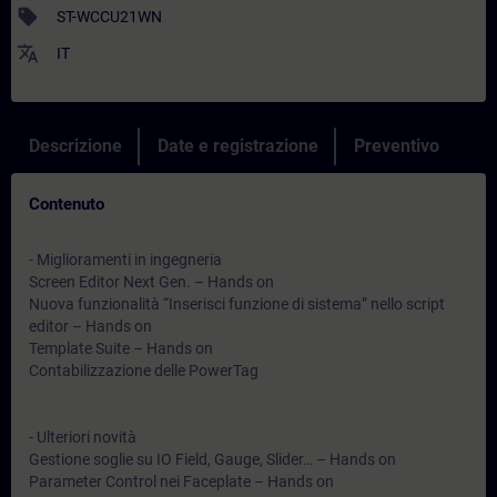
sell
ST-WCCU21WN
translate
IT
Descrizione
Date e registrazione
Preventivo
Contenuto
- Miglioramenti in ingegneria
Screen Editor Next Gen. – Hands on
Nuova funzionalità “Inserisci funzione di sistema” nello script
editor – Hands on
Template Suite – Hands on
Contabilizzazione delle PowerTag
- Ulteriori novità
Gestione soglie su IO Field, Gauge, Slider… – Hands on
Parameter Control nei Faceplate – Hands on