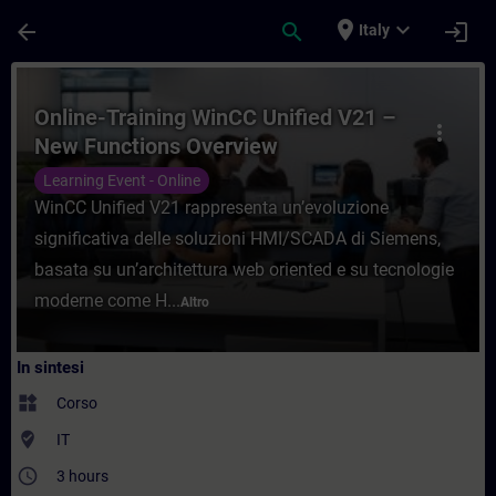
Passa al contenuto principale
Pagina caricata
place
expand_more
arrow_back
search
login
Italy
Corso - Online-Training WinCC Unified V2
Online-Training WinCC Unified V21 –
more_vert
New Functions Overview
Learning Event - Online
WinCC Unified V21 rappresenta un’evoluzione
significativa delle soluzioni HMI/SCADA di Siemens,
basata su un’architettura web oriented e su tecnologie
moderne come H...
Altro
In sintesi
widgets
Corso
where_to_vote
IT
access_time
3 hours