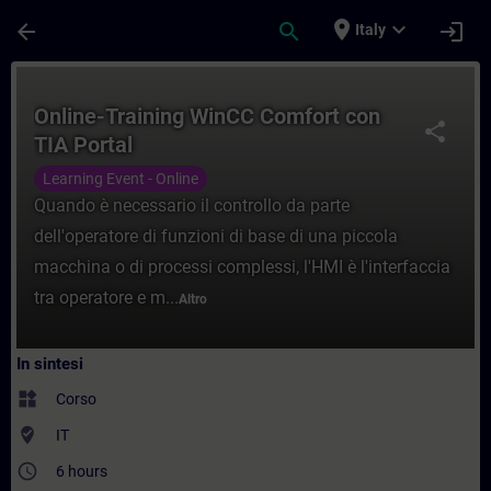
Passa al contenuto principale
Pagina caricata
place
expand_more
arrow_back
search
login
Italy
Corso - Online-Training WinCC Comfort co
Online-Training WinCC Comfort con
share
TIA Portal
Learning Event - Online
Quando è necessario il controllo da parte
dell'operatore di funzioni di base di una piccola
macchina o di processi complessi, l'HMI è l'interfaccia
tra operatore e m...
Altro
In sintesi
widgets
Corso
where_to_vote
IT
access_time
6 hours