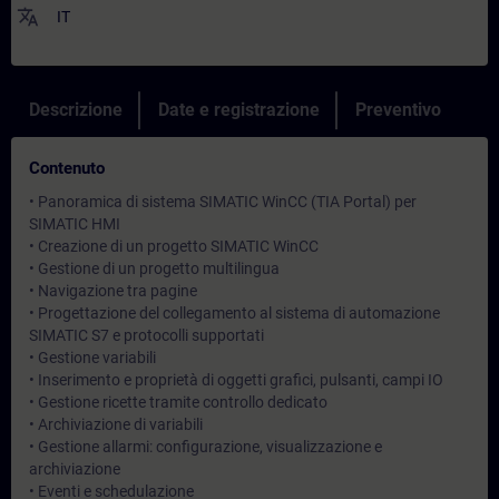
translate
IT
Descrizione
Date e registrazione
Preventivo
Contenuto
• Panoramica di sistema SIMATIC WinCC (TIA Portal) per
SIMATIC HMI
• Creazione di un progetto SIMATIC WinCC
• Gestione di un progetto multilingua
• Navigazione tra pagine
• Progettazione del collegamento al sistema di automazione
SIMATIC S7 e protocolli supportati
• Gestione variabili
• Inserimento e proprietà di oggetti grafici, pulsanti, campi IO
• Gestione ricette tramite controllo dedicato
• Archiviazione di variabili
• Gestione allarmi: configurazione, visualizzazione e
archiviazione
• Eventi e schedulazione