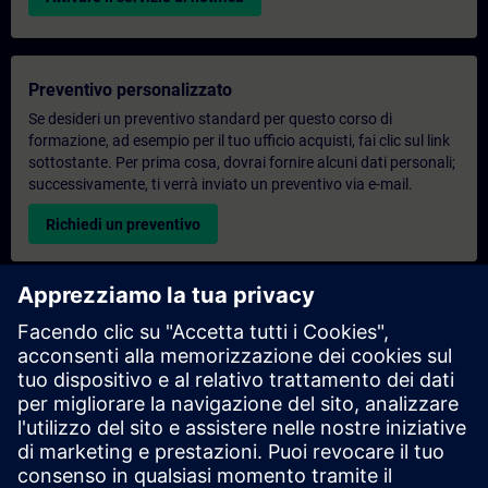
Preventivo personalizzato
Se desideri un preventivo standard per questo corso di
formazione, ad esempio per il tuo ufficio acquisti, fai clic sul link
sottostante. Per prima cosa, dovrai fornire alcuni dati personali;
successivamente, ti verrà inviato un preventivo via e-mail.
Richiedi un preventivo
Richiesta di informazioni su corsi di formazione
esclusivi
Compila il modulo di richiesta sottostante se hai bisogno di un
preventivo per un corso di formazione esclusivo in sede,
virtualmente o presso il nostro centro di formazione SITRAIN.
Questo tipo di richiesta è adatto a gruppi più numerosi (da 6
persone in su). Dopo aver fornito i tuoi dati di contatto e le tue
esigenze formative, riceverai un preventivo da parte nostra.