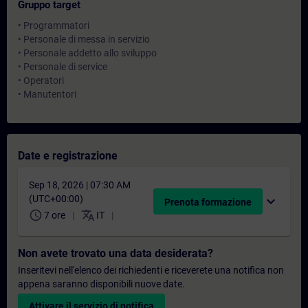
Gruppo target
• Programmatori
• Personale di messa in servizio
• Personale addetto allo sviluppo
• Personale di service
• Operatori
• Manutentori
Date e registrazione
Sep 18, 2026 | 07:30 AM
(UTC+00:00)
expand_more
Prenota formazione
schedule
translate
7 ore
IT
Non avete trovato una data desiderata?
Inseritevi nell'elenco dei richiedenti e riceverete una notifica non
appena saranno disponibili nuove date.
Attivare il servizio di notifica