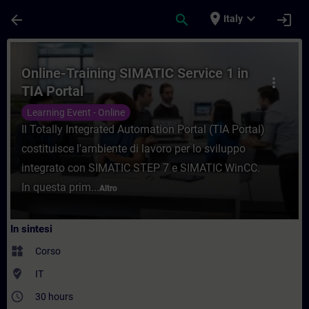
Passa al contenuto principale
Pagina caricata
place
expand_more
arrow_back
search
login
Italy
Corso - Online-Training SIMATIC Service 1
Online-Training SIMATIC Service 1 in
more_vert
TIA Portal
Learning Event - Online
Il Totally Integrated Automation Portal (TIA Portal)
costituisce l'ambiente di lavoro per lo sviluppo
integrato con SIMATIC STEP 7 e SIMATIC WinCC.
In questa prim...
Altro
In sintesi
widgets
Corso
where_to_vote
IT
access_time
30 hours