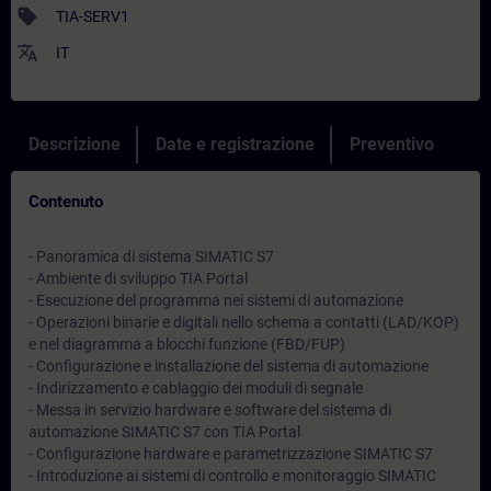
sell
TIA-SERV1
translate
IT
Descrizione
Date e registrazione
Preventivo
Contenuto
- Panoramica di sistema SIMATIC S7
- Ambiente di sviluppo TIA Portal
- Esecuzione del programma nei sistemi di automazione
- Operazioni binarie e digitali nello schema a contatti (LAD/KOP)
e nel diagramma a blocchi funzione (FBD/FUP)
- Configurazione e installazione del sistema di automazione
- Indirizzamento e cablaggio dei moduli di segnale
- Messa in servizio hardware e software del sistema di
automazione SIMATIC S7 con TIA Portal
- Configurazione hardware e parametrizzazione SIMATIC S7
- Introduzione ai sistemi di controllo e monitoraggio SIMATIC