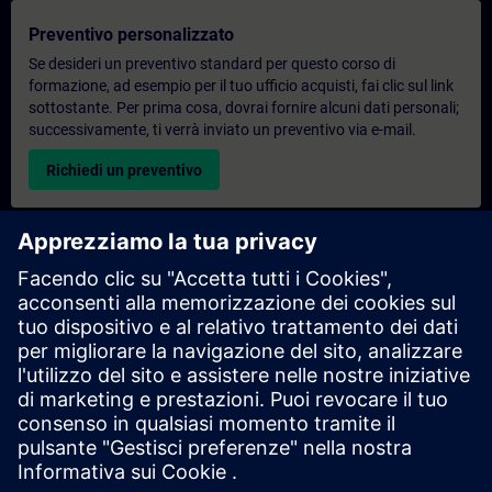
Preventivo personalizzato
Se desideri un preventivo standard per questo corso di
formazione, ad esempio per il tuo ufficio acquisti, fai clic sul link
sottostante. Per prima cosa, dovrai fornire alcuni dati personali;
successivamente, ti verrà inviato un preventivo via e-mail.
Richiedi un preventivo
Richiesta di informazioni su corsi di formazione
esclusivi
Compila il modulo di richiesta sottostante se hai bisogno di un
preventivo per un corso di formazione esclusivo in sede,
virtualmente o presso il nostro centro di formazione SITRAIN.
Questo tipo di richiesta è adatto a gruppi più numerosi (da 6
persone in su). Dopo aver fornito i tuoi dati di contatto e le tue
esigenze formative, riceverai un preventivo da parte nostra.
Richiedi un preventivo esclusivo