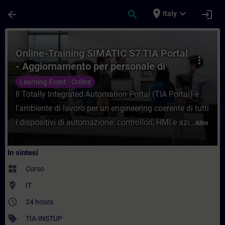
Passa al contenuto principale
Pagina caricata
place
expand_more
arrow_back
search
login
Italy
Corso - Online-Training SIMATIC S7 TIA P
Online-Training SIMATIC S7 TIA Portal
more_vert
- Aggiornamento per personale di
manutenzione
Learning Event - Online
Il Totally Integrated Automation Portal (TIA Portal) è
l'ambiente di lavoro per un engineering coerente di tutti
i dispositivi di automazione: controllori, HMI e azi...
Altro
In sintesi
widgets
Corso
where_to_vote
IT
access_time
24 hours
sell
TIA-INSTUP