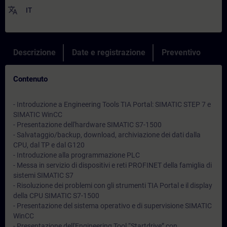
translate
IT
Descrizione
Date e registrazione
Preventivo
Contenuto
- Introduzione a Engineering Tools TIA Portal: SIMATIC STEP 7 e
SIMATIC WinCC
- Presentazione dell'hardware SIMATIC S7-1500
- Salvataggio/backup, download, archiviazione dei dati dalla
CPU, dal TP e dal G120
- Introduzione alla programmazione PLC
- Messa in servizio di dispositivi e reti PROFINET della famiglia di
sistemi SIMATIC S7
- Risoluzione dei problemi con gli strumenti TIA Portal e il display
della CPU SIMATIC S7-1500
- Presentazione del sistema operativo e di supervisione SIMATIC
WinCC
- Presentazione dell'Engineering Tool “Startdrive” con