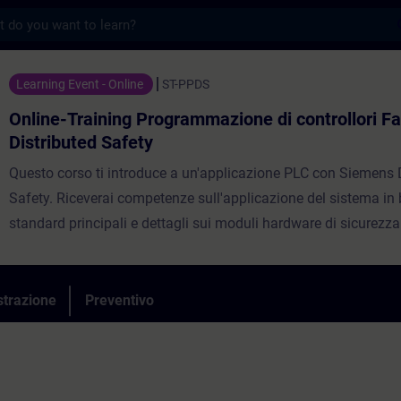
s
ing Programmazione di controllori Fail-Saf
Learning Event - Online
ST-PPDS
Online-Training Programmazione di controllori Fa
Distributed Safety
Questo corso ti introduce a un'applicazione PLC con Siemens 
Safety. Riceverai competenze sull'applicazione del sistema in 
standard principali e dettagli sui moduli hardware di sicurezza 
parametrizzazione, struttura e implementazione del programm
sicurezza, comunicazioni di sicurezza, diagnostica del sistem
un'introduzione alla Safety su azionamento.
strazione
Preventivo