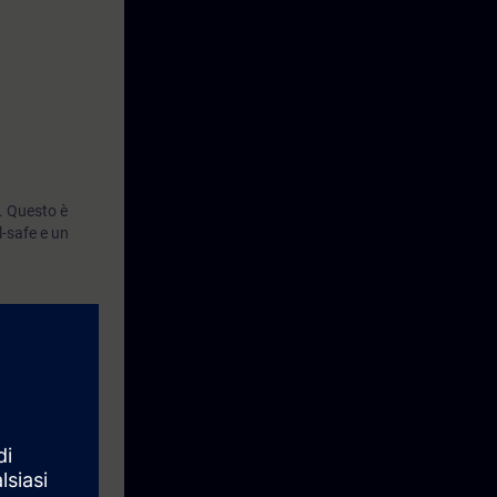
. Questo è
-safe e un
 ET 200S fail-