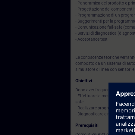
- Panoramica del prodotto e pri
- Progettazione dei componenti 
- Programmazione di un progra
- Suggerimenti per la programm
- Comunicazione fail-safe (com
- Servizi di diagnostica (diagno
- Acceptance test
Le conoscenze teoriche verranno
composto da un sistema di auto
simulatore di linea con sensori e
Obiettivi
Dopo aver frequentato il corso sa
- Effettuare la messa in servizio 
safe
- Realizzare programmi relativi 
- Diagnosticare e risolvere prob
Prerequisiti
Corso ST-SERV1 o ST-PRO1 o equ