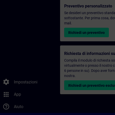
Preventivo personalizzato
Se desideri un preventivo standar
sottostante. Per prima cosa, dovr
mail.
Richiedi un preventivo
Richiesta di informazioni su
Compila il modulo di richiesta s
virtualmente o presso il nostro 
6 persone in su). Dopo aver forni
nostra.
settings
Impostazioni
Richiedi un preventivo esclu
apps
App
help_outline
Aiuto