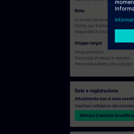
Nota
In questo corso vengono utilizz
Safety; per il sistema di autom
disponibile il corso TIA-SAFETY.
Gruppo target
Programmatori
Personale di messa in servizio
Personale addetto allo sviluppo
Date e registrazione
Attualmente non ci sono eventi 
Inseritevi nell'elenco dei richie
Attivare il servizio di notifica