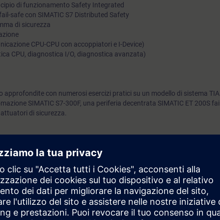
ncipio di funzionamento Safety Integrated
fail-safe con SIMATIC S7 Distributed Safety
mma di sicurezza
azione
unicazione CPU-CPU con accoppiatori e I-Device)
stica CPU, diagnostica I/O, diagnostica avanzata)
 approfondite con numerosi esercizi pratici su un modello di sistema TIA
mazione SIMATIC S7-300F, una periferia decentrata SIMATIC ET 200S fail
 attuatori di sicurezza.
rai in grado di:
di controllori SIMATIC fail-safe e di sistemi di periferia decentrata SIMATIC
alla sicurezza nei linguaggi LAD e FBD
lemi di sistemi e programmi di sicurezza
ivalenti conoscenze dei sistemi di automazione.