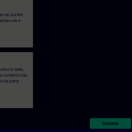
 clic sul link
entivo via e-
usivo in sede,
più numerosi (da
vo da parte
Contatto