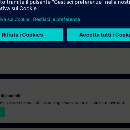
ati il sistema di automazione SIMATIC S7-300F e il software SIMATIC S7 D
azione SIMATIC S7-1500F e il software SIMATIC STEP 7 Safety Advanced (T
disponibili
denti e riceverete una notifica non appena saranno disponibili nuove date.