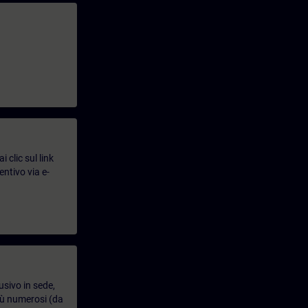
 clic sul link
entivo via e-
usivo in sede,
più numerosi (da