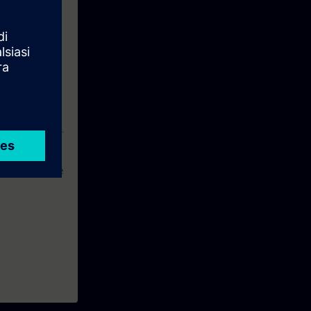
7 (TIA Portal).
RONET.
, SIE-PNDIAG e