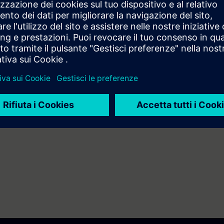
ti nei dispositivi PROFINET
are Device, I-Device e accoppiatore PN/PN
che tra dispositivi
quivalenti conoscenze dei sistemi di automazione.
ati il sistema di automazione SIMATIC S7-1500 e il software SIMATIC STEP 
IMATIC S7-300 e il software SIMATIC STEP 7 V5.x è disponibile il corso P
tà tramite i corsi propedeutici
SIE-learning 4.0
SIE-ETHBA e SIE-PNBA.
ndire gli argomenti trattati tramite il nostro
SIE-learning 4.0
: SIE-PNADV