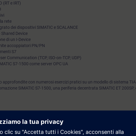
O (RT e IRT)
una rete PROFINET in modo rapido ed efficace. Scoprirai anc
O
ivi
stabilire la comunicazione tra i controller e oltre e i livelli di c
la rete
tegrato dei dispositivi SIMATIC e SCALANCE
no Shared Device
ne di un I-Device
mite accoppiatori PN/PN
amenti S7
User Communication (TCP, ISO-on-TCP, UDP)
SIMATIC S7-1500 come server OPC UA
 approfondite con numerosi esercizi pratici su un modello di sistema TIA
omazione SIMATIC S7-1500, una periferia decentrata SIMATIC ET 200SP, 
rai in grado di:
 rete PROFINET e risolverne i problemi
spositivi tramite PROFINET IO
 di una rete ridondata