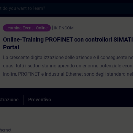
s
ing PROFINET con controllori SIMATIC in T
Learning Event - Online
IK-PNCOM
Online-Training PROFINET con controllori SIMATI
Portal
La crescente digitalizzazione delle aziende e il conseguente n
quasi tutti i settori stanno aprendo un enorme potenziale eco
Inoltre, PROFINET e Industrial Ethernet sono degli standard ne
di automazione. Questo corso ti mostrerà le possibilità offerte
PROFINET e Industrial Ethernet e ti consentirà di implementar
comunicazione efficiente con i controllori SIMATIC in TIA Porta
strazione
Preventivo
In questo corso imparerai a conoscere lo standard PROFINET 
in tempo reale e gli standard basati su IP come TCP/IP e OPC
utilizzarli nella tua automazione.
thernet
Imparerai come parametrizzare, mettere in servizio e risolvere 