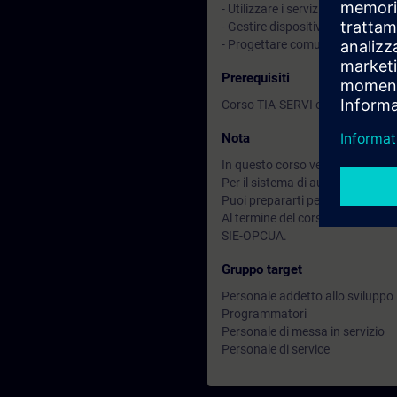
- Utilizzare i servizi web integra
- Gestire dispositivi tramite Sh
- Progettare comunicazioni acicli
Prerequisiti
Corso TIA-SERVI o TIA-PRO1 o e
Nota
In questo corso vengono utilizz
Per il sistema di automazione S
Puoi prepararti per questa attivi
Al termine del corso puoi approfo
SIE-OPCUA.
Gruppo target
Personale addetto allo sviluppo
Programmatori
Personale di messa in servizio
Personale di service