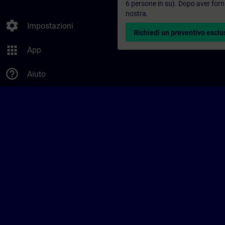
6 persone in su). Dopo aver forni
nostra.
settings
Impostazioni
Richiedi un preventivo esclu
apps
App
help_outline
Aiuto