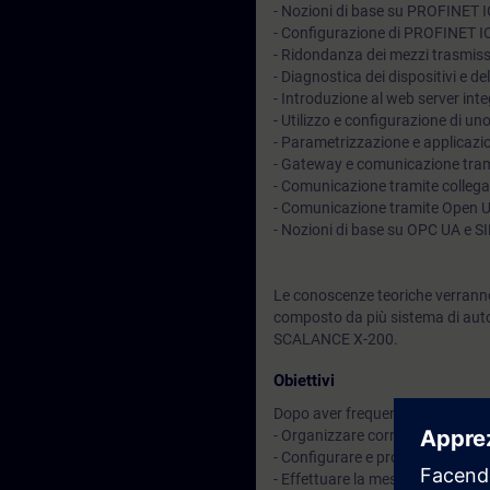
- Nozioni di base su PROFINET I
- Configurazione di PROFINET I
- Ridondanza dei mezzi trasmiss
- Diagnostica dei dispositivi e del
- Introduzione al web server in
- Utilizzo e configurazione di u
- Parametrizzazione e applicazio
- Gateway e comunicazione tra
- Comunicazione tramite colleg
- Comunicazione tramite Open 
- Nozioni di base su OPC UA e 
Le conoscenze teoriche verranno
composto da più sistema di aut
SCALANCE X-200.
Obiettivi
Dopo aver frequentato il corso sa
- Organizzare correttamente una
- Configurare e programmare di
- Effettuare la messa in servizio