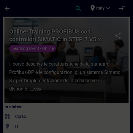
Passa al contenuto principale
Pagina caricata
place
expand_more
arrow_back
search
login
Italy
Corso - Online-Training PROFIBUS con cont
Online-Training PROFIBUS con
share
controllori SIMATIC in STEP 7 V5.x
Learning Event - Online
Il corso descrive le caratteristiche dello standard
Profibus-DP e le configurazioni di un sistema Simatic
S7 per l'implementazione dei diversi servizi
disponibil...
Altro
In sintesi
widgets
Corso
where_to_vote
IT