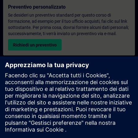
Preventivo personalizzato
Se desideri un preventivo standard per questo corso di
formazione, ad esempio per il tuo ufficio acquisti, fai clic sul link
sottostante. Per prima cosa, dovrai fornire alcuni dati personali;
successivamente, ti verrà inviato un preventivo via e-mail.
Richiedi un preventivo
Richiesta di informazioni su corsi di formazione
esclusivi
Compila il modulo di richiesta sottostante se hai bisogno di un
preventivo per un corso di formazione esclusivo in sede,
virtualmente o presso il nostro centro di formazione SITRAIN.
Questo tipo di richiesta è adatto a gruppi più numerosi (da 6
persone in su). Dopo aver fornito i tuoi dati di contatto e le tue
esigenze formative, riceverai un preventivo da parte nostra.
Richiedi un preventivo esclusivo