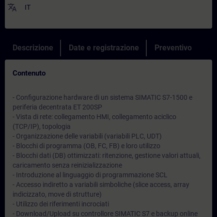
translate
IT
Descrizione
Date e registrazione
Preventivo
Contenuto
- Configurazione hardware di un sistema SIMATIC S7-1500 e
periferia decentrata ET 200SP
- Vista di rete: collegamento HMI, collegamento aciclico
(TCP/IP), topologia
- Organizzazione delle variabili (variabili PLC, UDT)
- Blocchi di programma (OB, FC, FB) e loro utilizzo
- Blocchi dati (DB) ottimizzati: ritenzione, gestione valori attuali,
caricamento senza reinizializzazione
- Introduzione al linguaggio di programmazione SCL
- Accesso indiretto a variabili simboliche (slice access, array
indicizzato, move di strutture)
- Utilizzo dei riferimenti incrociati
- Download/Upload su controllore SIMATIC S7 e backup online