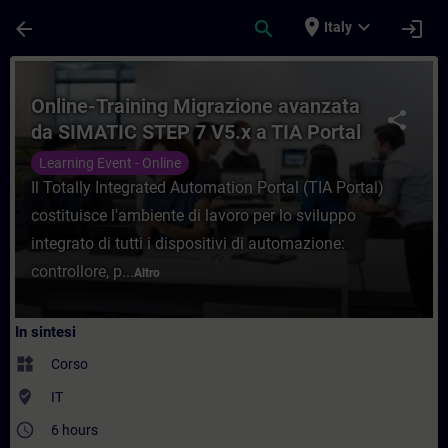
Passa al contenuto principale
Pagina caricata
place
expand_more
arrow_back
search
login
Italy
Corso - Online-Training Migrazione avanz
Online-Training Migrazione avanzata
share
da SIMATIC STEP 7 V5.x a TIA Portal
con S7-1500
Learning Event - Online
Il Totally Integrated Automation Portal (TIA Portal)
costituisce l'ambiente di lavoro per lo sviluppo
integrato di tutti i dispositivi di automazione:
controllore, p...
Altro
In sintesi
widgets
Corso
where_to_vote
IT
access_time
6 hours