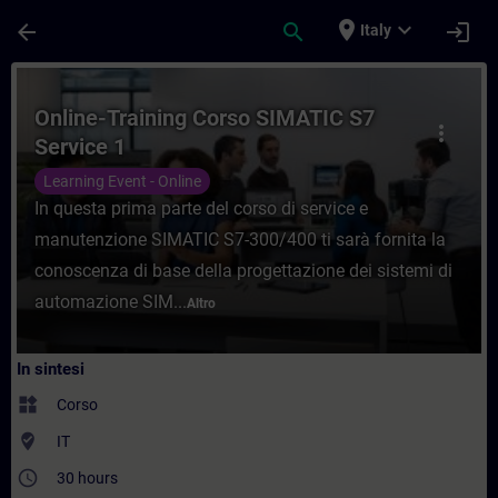
Passa al contenuto principale
Pagina caricata
place
expand_more
arrow_back
search
login
Italy
Corso - Online-Training Corso SIMATIC S7 
Online-Training Corso SIMATIC S7
more_vert
Service 1
Learning Event - Online
In questa prima parte del corso di service e
manutenzione SIMATIC S7-300/400 ti sarà fornita la
conoscenza di base della progettazione dei sistemi di
automazione SIM...
Altro
In sintesi
widgets
Corso
where_to_vote
IT
access_time
30 hours