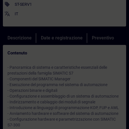
sell
ST-SERV1
translate
IT
Descrizione
Date e registrazione
Preventivo
Contenuto
- Panoramica di sistema e caratteristiche essenziali delle
prestazioni della famiglia SIMATIC S7
- Componenti del SIMATIC Manager
- Esecuzione del programma nel sistema di automazione
- Operazioni binarie e digitali
- Configurazione e assemblaggio di un sistema di automazione
- Indirizzamento e cablaggio dei moduli di segnale
- Introduzione ai linguaggi di programmazione KOP, FUP e AWL
- Avviamento hardware e software del sistema di automazione
- Configurazione hardware e parametrizzazione con SIMATIC
S7-300