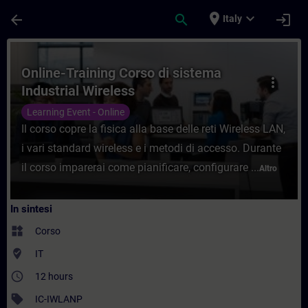
Passa al contenuto principale
Pagina caricata
place
expand_more
arrow_back
search
login
Italy
Corso - Online-Training Corso di sistema 
Online-Training Corso di sistema
more_vert
Industrial Wireless
Learning Event - Online
Il corso copre la fisica alla base delle reti Wireless LAN,
i vari standard wireless e i metodi di accesso. Durante
il corso imparerai come pianificare, configurare ...
Altro
In sintesi
widgets
Corso
where_to_vote
IT
access_time
12 hours
sell
IC-IWLANP