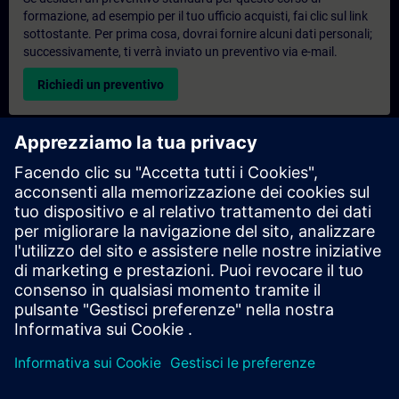
formazione, ad esempio per il tuo ufficio acquisti, fai clic sul link
sottostante. Per prima cosa, dovrai fornire alcuni dati personali;
successivamente, ti verrà inviato un preventivo via e-mail.
Richiedi un preventivo
Richiesta di informazioni su corsi di formazione
esclusivi
Compila il modulo di richiesta sottostante se hai bisogno di un
preventivo per un corso di formazione esclusivo in sede,
virtualmente o presso il nostro centro di formazione SITRAIN.
Questo tipo di richiesta è adatto a gruppi più numerosi (da 6
persone in su). Dopo aver fornito i tuoi dati di contatto e le tue
esigenze formative, riceverai un preventivo da parte nostra.
Richiedi un preventivo esclusivo