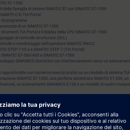
MATIC S7-1500
 reti della famiglia di sistemi SIMATIC S7 con SIMATIC S7-1500
riabili PLC in TIA Portal
or di programma
e avanzate di un SIMATIC S7-1500
li strumenti TIA Portal e il display della CPU SIMATIC S7-1500
inguaggio di controllo strutturato (SCL)
controllo e monitoraggio dell'operatore SIMATIC WinCC
ATIC STEP 7 V5.x a SIMATIC STEP 7 (TIA Portal)
a SIMATIC S7-300/400 a SIMATIC S7-1500
di sviluppo SINAMICS Startdrive con interfacciamento verso un azioname
 approfondite con numerosi esercizi pratici su un modello di sistema TIA
mazione SIMATIC S7-1500, una periferia decentrata SIMATIC ET 200, un 
dvanced, un azionamento SINAMICS G120 e un modello di nastro traspor
rai in grado di:
a piattaforma di sviluppo TIA Portal
ponenti del sistema di automazione SIMATIC S7-1500 con TIA Portal
o dei componenti TIA