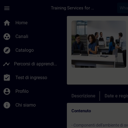
Passa al contenuto principale
Pagina caricata
menu
Training Services for Digital Industries
Corso - Migrazione 
home
Home
group_work
Canali
explore
Catalogo
timeline
Percorsi di apprendimento
assignment_turned_in
Test di ingresso
account_circle
Profilo
Descrizione
Date e regi
info
Chi siamo
Contenuto
- Componenti dell'ambiente di s