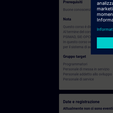
Prerequisiti
Buone conoscenze teoriche e pr
Nota
Questo corso è disponibile anch
Al termine del corso puoi approfo
PSIMAD, SIE-OPCUA.
In questo corso vengono utilizz
per il sistema di automazione S
Gruppo target
Programmatori
Personale di messa in servizio
Personale addetto allo sviluppo
Personale di service
Date e registrazione
Attualmente non ci sono eventi 