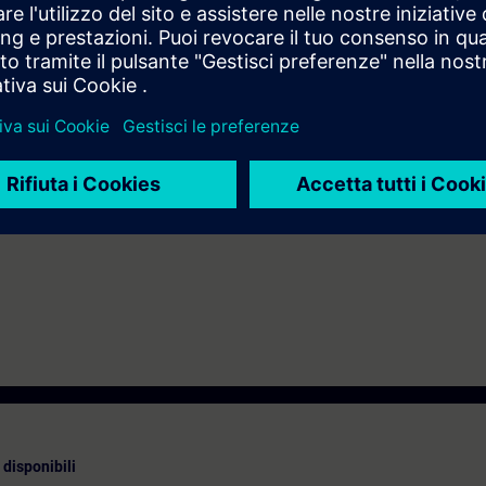
atiche dei sistemi di automazione SIMATIC S7.
e in modalità Virtual Classroom: E-TIASYSUP.
ndire gli argomenti trattati tramite il nostro
SIE-learning 4.0
: SIE-MIG, S
ati il sistema di automazione SIMATIC S7-1500 e il software SIMATIC STEP 
IMATIC S7-1200 sono disponibili i corsi MICRO1 e MICRO2.
disponibili