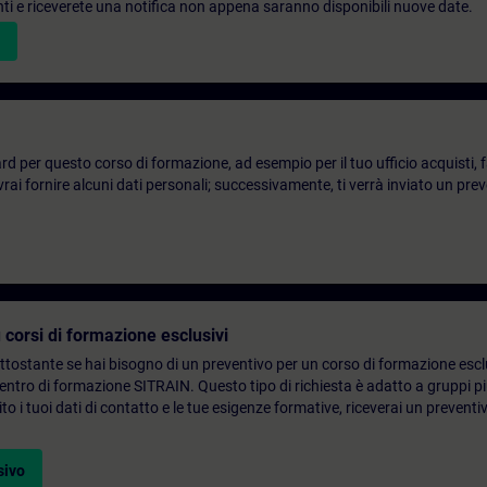
denti e riceverete una notifica non appena saranno disponibili nuove date.
d per questo corso di formazione, ad esempio per il tuo ufficio acquisti, fai
ai fornire alcuni dati personali; successivamente, ti verrà inviato un prev
 corsi di formazione esclusivi
ottostante se hai bisogno di un preventivo per un corso di formazione escl
centro di formazione SITRAIN. Questo tipo di richiesta è adatto a gruppi 
to i tuoi dati di contatto e le tue esigenze formative, riceverai un preventi
sivo