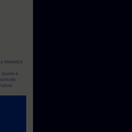
nto SINAMICS
. Questo è
controllo
tatore.