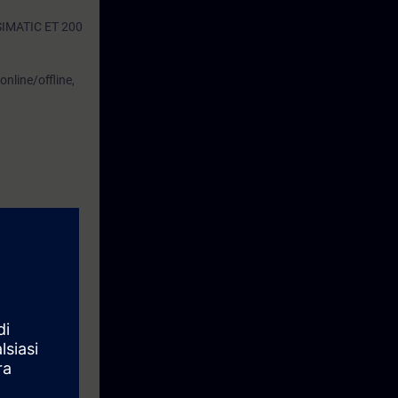
a SIMATIC ET 200
online/offline,
ti del sistema