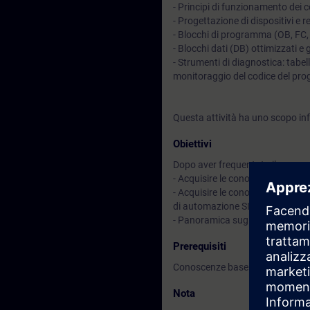
- Principi di funzionamento dei 
- Progettazione di dispositivi e
- Blocchi di programma (OB, FC,
- Blocchi dati (DB) ottimizzati e 
- Strumenti di diagnostica: tabell
monitoraggio del codice del pr
Questa attività ha uno scopo inf
Obiettivi
Dopo aver frequentato il corso sa
- Acquisire le conoscenze sulle p
- Acquisire le conoscenze sugli
di automazione SIMATIC S7-150
- Panoramica sugli strumenti pe
Prerequisiti
Conoscenze base sui sistemi di 
Nota