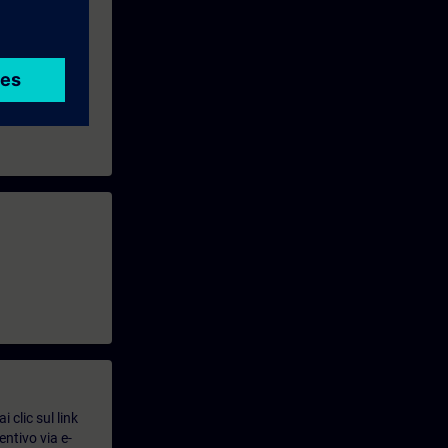
 clic sul link
entivo via e-