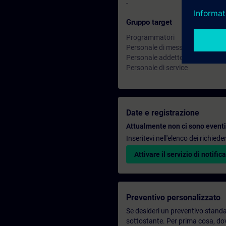
-
Gruppo target
Programmatori
Personale di messa in servizio
Personale addetto allo sviluppo
Personale di service
Date e registrazione
Attualmente non ci sono eventi 
Inseritevi nell'elenco dei richie
Attivare il servizio di notifica
Preventivo personalizzato
Se desideri un preventivo standar
sottostante. Per prima cosa, dovr