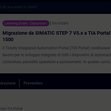
s
da SIMATIC STEP 7 V5.x a TIA Portal con S
Learning Event - Classroom
TIA-SYSBA
Migrazione da SIMATIC STEP 7 V5.x a TIA Portal
1500
Il Totally Integrated Automation Portal (TIA Portal) costituisce
lavoro per lo sviluppo integrato di tutti i dispositivi di automaz
controllore, pannello operatore e azionamenti. In questo corso
comprenderai le principali differenze tra SIMATIC S7-300/400
S7-1500, tra gli ambienti di sviluppo SIMATIC Manager e TIA Po
che tra SIMATIC STEP 7 V5.x e SIMATIC STEP 7 (TIA Portal). A
strazione
Preventivo
possibilità di progettazione e programmazione avanzata di un
automazione SIMATIC S7-1500 con la piattaforma di sviluppo 
grato TIA Portal