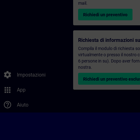
mail.
Richiedi un preventivo
Richiesta di informazioni su
Compila il modulo di richiesta s
virtualmente o presso il nostro 
6 persone in su). Dopo aver forni
nostra.
settings
Impostazioni
Richiedi un preventivo esclu
apps
App
help_outline
Aiuto