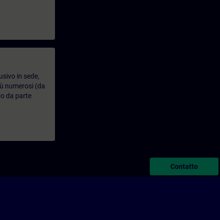
usivo in sede,
più numerosi (da
vo da parte
Contatto