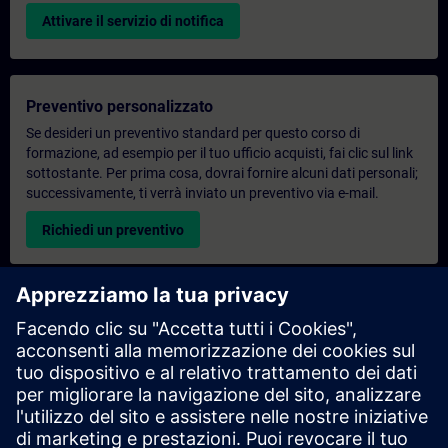
Attivare il servizio di notifica
Preventivo personalizzato
Se desideri un preventivo standard per questo corso di
formazione, ad esempio per il tuo ufficio acquisti, fai clic sul link
sottostante. Per prima cosa, dovrai fornire alcuni dati personali;
successivamente, ti verrà inviato un preventivo via e-mail.
Richiedi un preventivo
Richiesta di informazioni su corsi di formazione
esclusivi
Compila il modulo di richiesta sottostante se hai bisogno di un
preventivo per un corso di formazione esclusivo in sede,
virtualmente o presso il nostro centro di formazione SITRAIN.
Questo tipo di richiesta è adatto a gruppi più numerosi (da 6