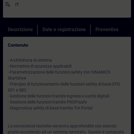
translate
IT
Descrizione
Date e registrazione
Preventivo
Contenuto
- Architettura di sistema
- Normative di sicurezza applicabili
- Parametrizzazione delle funzioni safety con SINAMICS
Startdrive
- Principio di funzionamento delle funzioni safety di base STO,
SS1 e SBC
- Gestione delle funzioni tramite ingressi e uscite digitali
- Gestione delle funzioni tramite PROFIsafe
- Diagnostica safety di base tramite TIA Portal
Le conoscenze teoriche verranno approfondite con esercizi
pratici accedendo ad un sistema remotato. Questo è composto