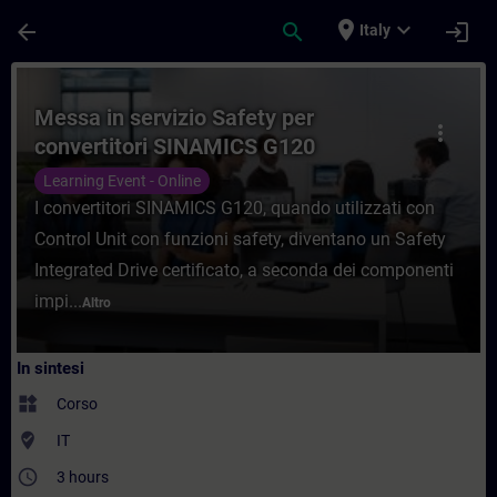
Passa al contenuto principale
Pagina caricata
place
expand_more
arrow_back
search
login
Italy
Corso - Messa in servizio Safety per conv
Messa in servizio Safety per
more_vert
convertitori SINAMICS G120
Learning Event - Online
I convertitori SINAMICS G120, quando utilizzati con
Control Unit con funzioni safety, diventano un Safety
Integrated Drive certificato, a seconda dei componenti
impi...
Altro
In sintesi
widgets
Corso
where_to_vote
IT
access_time
3 hours