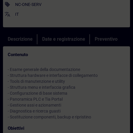
sell
NC-ONE-SERV
translate
IT
Descrizione
Date e registrazione
Preventivo
Contenuto
- Esame generale della documentazione
- Struttura hardware e interfacce di collegamento
- Tools di manutenzione e utility
- Struttura menu e interfaccia grafica
- Configurazione di base sistema
- Panoramica PLC e Tia Portal
- Gestione assi e azionamenti
- Diagnostica e ricerca guasti
- Sostituzione componenti, backup e ripristino
Obiettivi