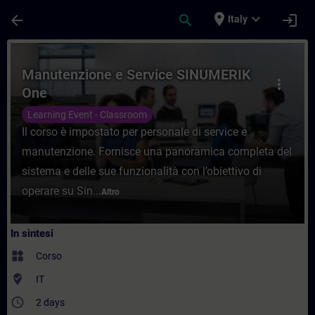
Passa al contenuto principale
Pagina caricata
place
expand_more
arrow_back
search
login
Italy
Corso - Manutenzione e Service SINUMERI
Manutenzione e Service SINUMERIK
more_vert
One
Learning Event - Classroom
Il corso è impostato per personale di service e
manutenzione. Fornisce una panoramica completa del
sistema e delle sue funzionalità con l’obiettivo di
operare su Sin...
Altro
In sintesi
widgets
Corso
where_to_vote
IT
access_time
2 days