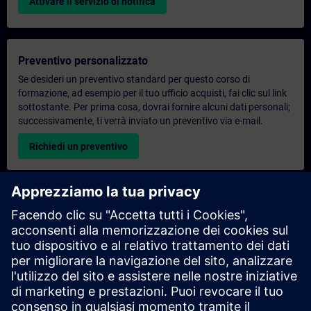
Attivare il servizio di notifica
Preventivo personalizzato
Se desideri un preventivo standard per questo corso di
formazione, ad esempio per il tuo ufficio acquisti, fai clic sul link
sottostante. Per prima cosa, dovrai fornire alcuni dati personali;
successivamente, ti verrà inviato un preventivo via e-mail.
Richiedi un preventivo
Richiesta di informazioni su corsi di formazione
esclusivi
Compila il modulo di richiesta sottostante se hai bisogno di un
preventivo per un corso di formazione esclusivo in sede,
virtualmente o presso il nostro centro di formazione SITRAIN.
Questo tipo di richiesta è adatto a gruppi più numerosi (da 6
persone in su). Dopo aver fornito i tuoi dati di contatto e le tue