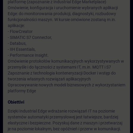
platformę (zapoznanie z Industrial Edge Marketplace)
Omówienie, konfiguracja i uruchomienie wybranych aplikacji
Edge: do monitorowania produkcji, diagnostyki, rozbudowy
funkcjonalności maszyn. W kursie omówione zostaną m.in.
aplikacje:
- FlowCreator
- SIMATIC S7 Connector,
- Databus,
- IIH Essentials,
- Performance Insight.
Omówienie protokołów komunikacyjnych wykorzystywanych w
przemyśle i do łączności z systemami IT, m.in. MQTT i S7
Zapoznanie z technologia konteneryzacji Docker i wstęp do
tworzenia własnych rozwiązań aplikacyjnych
Opracowywanie nowych modeli biznesowych z wykorzystaniem
platformy Edge
Obiettivi
Dzięki Industrial Edge wdrażanie rozwiązań IT na poziomie
systemów automatyki przemysłowej jest łatwiejsze, bardziej
elastyczne i bezpieczne. Pozyskuj dane z maszyn i przetwarzaj
je na poziomie lokalnym, bez opóźnień i przerw w komunikacji.