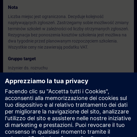
Nota
Liczba miejsc jest ograniczona. Decyduje kolejność
napływających zgłoszeń. Zastrzegamy sobie możliwość zmiany
terminów szkoleń w zależności od liczby otrzymanych zgłoszeń.
Rezygnacja bez ponoszenia kosztów szkolenia jest możliwa na
dwa tygodnie przed planowanym rozpoczęciem szkolenia.
Wszystkie ceny nie zawierają podatku VAT.
Gruppo target
Inżynier ds. rozruchu
Planista projektu
Kierownik produkcji
Programista aplikacji
Date e registrazione
Attualmente non ci sono eventi disponibili
Inseritevi nell'elenco dei richiedenti e riceverete una notifica non
appena saranno disponibili nuove date.