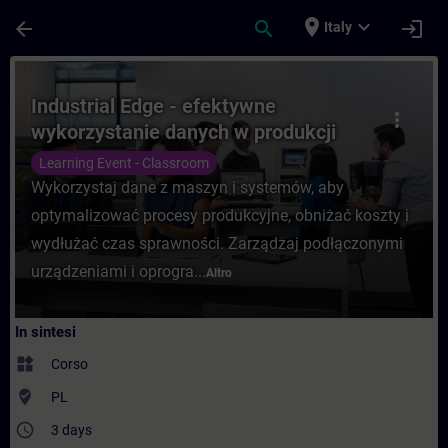
Passa al contenuto principale
Pagina caricata
place
expand_more
arrow_back
search
login
Italy
Corso - Industrial Edge - efektywne wykor
Industrial Edge - efektywne
more_vert
wykorzystanie danych w produkcji
Learning Event - Classroom
Wykorzystaj dane z maszyn i systemów, aby
optymalizować procesy produkcyjne, obniżać koszty i
wydłużać czas sprawności. Zarządzaj podłączonymi
urządzeniami i oprogra...
Altro
In sintesi
widgets
Corso
where_to_vote
PL
access_time
3 days