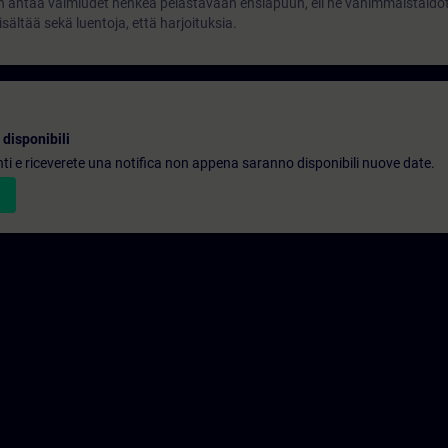
 antaa valmiudet henkeä pelastavaan ensiapuun, eli ne vähimmäistaidot 
isältää sekä luentoja, että harjoituksia.
disponibili
denti e riceverete una notifica non appena saranno disponibili nuove date.