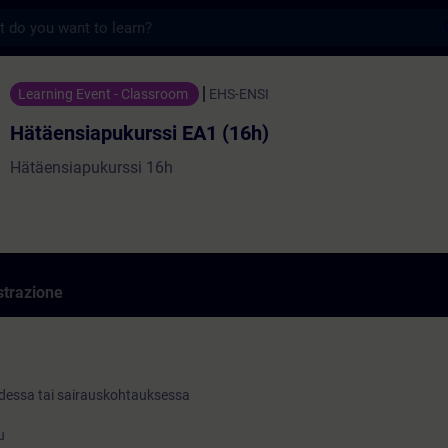
s
kurssi EA1 (16h) - Formazione - Formazion
Learning Event - Classroom
EHS-ENSI
Hätäensiapukurssi EA1 (16h)
Hätäensiapukurssi 16h
strazione
dessa tai sairauskohtauksessa
u