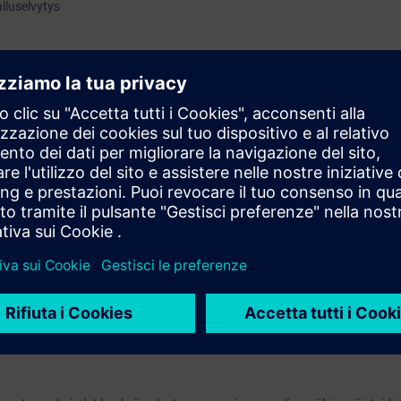
lluselvytys
rron häiriön oireet, pyörtyminen, rintakipu, epilepsia, diabetes, kouristuk
gia)
ttamat vammat
s
rssitodistuksen / kortin.
n ilmainen, alle viikko kurssista veloitamme puolet kurssin hinnasta.
oitamme koko hinnan.