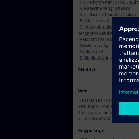
- Peruselvytys mm. painelu-puha
- Vierasesine hengitysteissä
- Verenkierron häiriötila (sokki)
- Erilaiset haavat
- Sairauskohtaukset: Aivoverenkie
hengitysvaikeudet (astma, aller
- Palovammat ja sähkön aiheu
- Nivelvammat ja murtumat
- Myrkytykset
- Defibrillaattorin käyttökoulutu
Obiettivi
-
Nota
Kurssilta saa virallisen SPR:n ku
Peruutus viikkoa ennen kurssia o
Kurssipäivän peruutuksista vel
Vientivalvonta AL :N / ECCN: N
Gruppo target