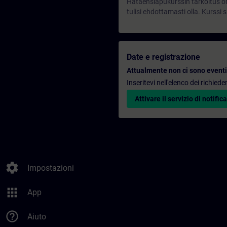
Hätäensiapukurssin tarkoitus on
tulisi ehdottamasti olla. Kurssi s
Date e registrazione
Attualmente non ci sono eventi 
Inseritevi nell'elenco dei richie
Attivare il servizio di notifica
settings
Impostazioni
apps
App
help_outline
Aiuto