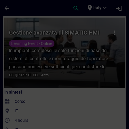
Passa al contenuto principale
Pagina caricata
place
expand_more
arrow_back
search
login
Italy
Corso - Gestione avanzata di SIMATIC HMI
Gestione avanzata di SIMATIC HMI
more_vert
Learning Event - Online
In impianti complessi le sole funzioni di base dei
sistemi di controllo e monitoraggio dell'operatore
possono non essere sufficienti per soddisfare le
esigenze di co...
Altro
In sintesi
widgets
Corso
where_to_vote
IT
access_time
4 hours