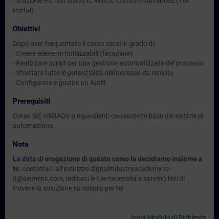
- Stazione PC con SIMATIC WinCC Comfort/Advanced (TIA
Portal)
Obiettivi
Dopo aver frequentato il corso sarai in grado di:
- Creare elementi riutilizzabili (faceplate)
- Realizzare script per una gestione automatizzata del processo
- Sfruttare tutte le potenzialità dell'accesso da remoto
- Configurare e gestire un Audit
Prerequisiti
Corso SIE-HMIADV o equivalenti conoscenze base dei sistemi di
automazione.
Nota
La data di erogazione di questo corso la decidiamo insieme a
te:
contattaci all’indirizzo digitalindustryacademy.rc-
it@siemens.com, indicaci le tue necessità e saremo lieti di
trovare la soluzione su misura per te!
Invia Modulo di Richiesta