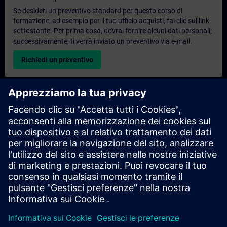
Se desideri un preventivo standard per questo corso di
formazione, ad esempio per il tuo ufficio acquisti, fai clic sul link
sottostante. Per prima cosa, dovrai fornire alcuni dati personali;
successivamente, ti verrà inviato un preventivo via e-mail.
Richiedi un preventivo
Richiesta di informazioni su corsi di formazione
esclusivi
Compila il modulo di richiesta sottostante se hai bisogno di un
preventivo per un corso di formazione esclusivo in sede,
virtualmente o presso il nostro centro di formazione SITRAIN.
Questo tipo di richiesta è adatto a gruppi più numerosi (da 6
persone in su). Dopo aver fornito i tuoi dati di contatto e le tue
esigenze formative, riceverai un preventivo da parte nostra.
Richiedi un preventivo esclusivo