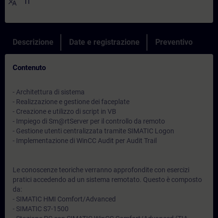
translate
IT
Descrizione
Date e registrazione
Preventivo
Contenuto
- Architettura di sistema
- Realizzazione e gestione dei faceplate
- Creazione e utilizzo di script in VB
- Impiego di Sm@rtServer per il controllo da remoto
- Gestione utenti centralizzata tramite SIMATIC Logon
- Implementazione di WinCC Audit per Audit Trail
Le conoscenze teoriche verranno approfondite con esercizi
pratici accedendo ad un sistema remotato. Questo è composto
da:
- SIMATIC HMI Comfort/Advanced
- SIMATIC S7-1500