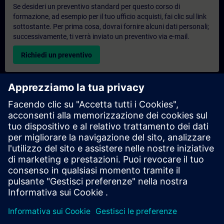
Se desideri un preventivo standard per questo corso di
formazione, ad esempio per il tuo ufficio acquisti, fai clic sul link
sottostante. Per prima cosa, dovrai fornire alcuni dati personali;
successivamente, ti verrà inviato un preventivo via e-mail.
Richiedi un preventivo
Richiesta di informazioni su corsi di formazione
esclusivi
Compila il modulo di richiesta sottostante se hai bisogno di un
preventivo per un corso di formazione esclusivo in sede,
virtualmente o presso il nostro centro di formazione SITRAIN.
Questo tipo di richiesta è adatto a gruppi più numerosi (da 6
persone in su). Dopo aver fornito i tuoi dati di contatto e le tue
esigenze formative, riceverai un preventivo da parte nostra.
Richiedi un preventivo esclusivo