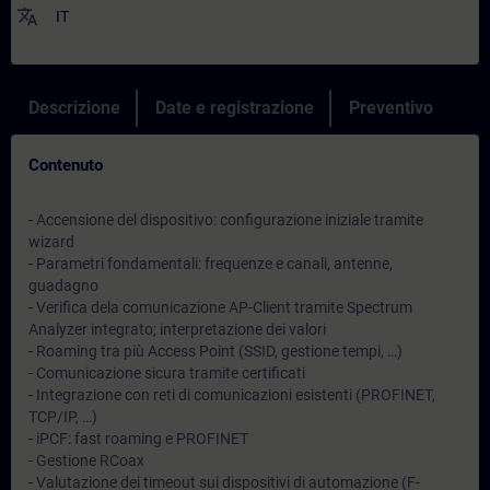
translate
IT
Descrizione
Date e registrazione
Preventivo
Contenuto
- Accensione del dispositivo: configurazione iniziale tramite
wizard
- Parametri fondamentali: frequenze e canali, antenne,
guadagno
- Verifica dela comunicazione AP-Client tramite Spectrum
Analyzer integrato; interpretazione dei valori
- Roaming tra più Access Point (SSID, gestione tempi, …)
- Comunicazione sicura tramite certificati
- Integrazione con reti di comunicazioni esistenti (PROFINET,
TCP/IP, …)
- iPCF: fast roaming e PROFINET
- Gestione RCoax
- Valutazione dei timeout sui dispositivi di automazione (F-