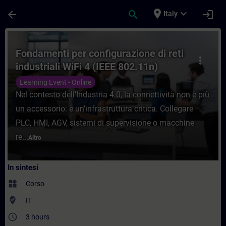
Passa al contenuto principale
Pagina caricata
place
expand_more
arrow_back
search
login
Italy
Corso - Fondamenti per configurazione di r
Fondamenti per configurazione di reti
more_vert
industriali WiFi 4 (IEEE 802.11n)
Learning Event - Online
Nel contesto dell’Industria 4.0, la connettività non è più
un accessorio: è un’infrastruttura critica. Collegare
PLC, HMI, AGV, sistemi di supervisione o macchine
re...
Altro
In sintesi
widgets
Corso
where_to_vote
IT
access_time
3 hours