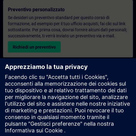
Preventivo personalizzato
Se desideri un preventivo standard per questo corso di
formazione, ad esempio per il tuo ufficio acquisti, fai clic sul link
sottostante. Per prima cosa, dovrai fornire alcuni dati personali;
successivamente, ti verrà inviato un preventivo via e-mail.
Richiedi un preventivo
Richiesta di informazioni su corsi di formazione
esclusivi
Compila il modulo di richiesta sottostante se hai bisogno di un
preventivo per un corso di formazione esclusivo in sede,
virtualmente o presso il nostro centro di formazione SITRAIN.
Questo tipo di richiesta è adatto a gruppi più numerosi (da 6
persone in su). Dopo aver fornito i tuoi dati di contatto e le tue
esigenze formative, riceverai un preventivo da parte nostra.
Richiedi un preventivo esclusivo