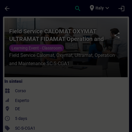
Passa al contenuto principale
Pagina caricata
place
expand_more
arrow_back
search
login
Italy
Corso - Field Service CALOMAT OXYMAT U
Field Service CALOMAT OXYMAT
share
ULTRAMAT FIDAMAT Operation and
maintenance
Learning Event - Classroom
Field Service Calomat, Oxymat, Ultramat, Operation
and Maintenance SC-S-CGA1
In sintesi
widgets
Corso
Esperto
where_to_vote
DE
access_time
5 days
sell
SC-S-CGA1