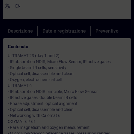
translate
EN
Descrizione
Date e registrazione
Preventivo
Contenuto
ULTRAMAT 23 (day 1 and 2)
- IR absorption NDIR, Micro Flow Sensor, IR active gases
- Single beam IR cells, sensitivity
- Optical cell, disassemble and clean
- Oxygen, electrochemical cell
ULTRAMAT 6
- IR absorption NDIR principle, Micro Flow Sensor
- IR active gases, double beam IR cells
- Phase adjustment, optical alignment
- Optical cell, disassemble and clean
- Networking with Calomat 6
OXYMAT 6 / 61
- Para magnetism and oxygen measurement
- Micro Flow Sensor, reference gases, measuring ranges