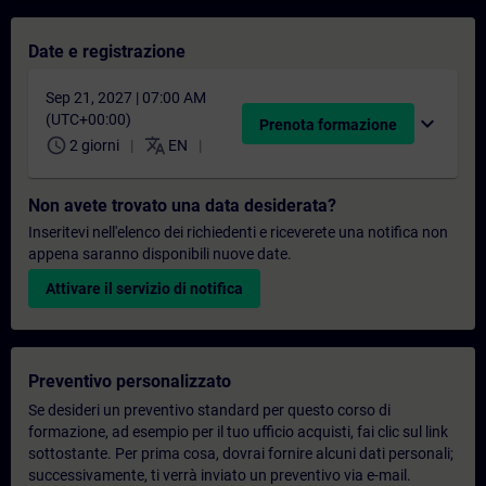
Date e registrazione
Sep 21, 2027 | 07:00 AM
(UTC+00:00)
expand_more
Prenota formazione
schedule
translate
2 giorni
EN
Non avete trovato una data desiderata?
Inseritevi nell'elenco dei richiedenti e riceverete una notifica non
appena saranno disponibili nuove date.
Attivare il servizio di notifica
Preventivo personalizzato
Se desideri un preventivo standard per questo corso di
formazione, ad esempio per il tuo ufficio acquisti, fai clic sul link
sottostante. Per prima cosa, dovrai fornire alcuni dati personali;
successivamente, ti verrà inviato un preventivo via e-mail.