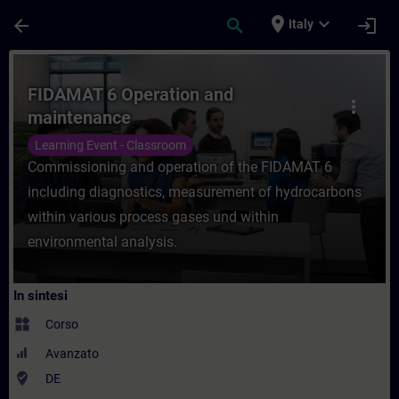
Passa al contenuto principale
Pagina caricata
place
expand_more
arrow_back
search
login
Italy
Corso - FIDAMAT 6 Operation and mainten
FIDAMAT 6 Operation and
more_vert
maintenance
Learning Event - Classroom
Commissioning and operation of the FIDAMAT 6
including diagnostics, measurement of hydrocarbons
within various process gases und within
environmental analysis.
In sintesi
widgets
Corso
Avanzato
where_to_vote
DE