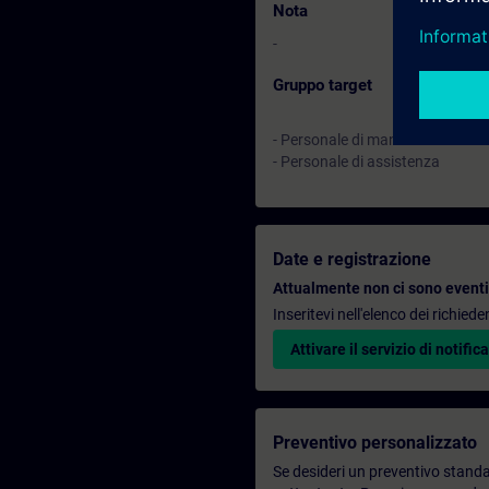
Nota
-
Gruppo target
- Personale di manutenzione
- Personale di assistenza
Date e registrazione
Attualmente non ci sono eventi 
Inseritevi nell'elenco dei richie
Attivare il servizio di notifica
Preventivo personalizzato
Se desideri un preventivo standar