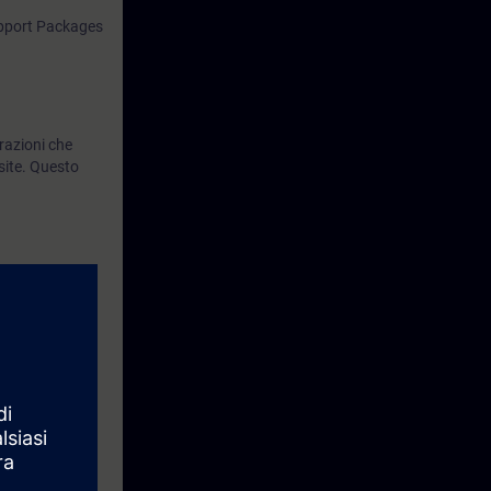
upport Packages
razioni che
site. Questo
i integrate di
omazione.
one di processo