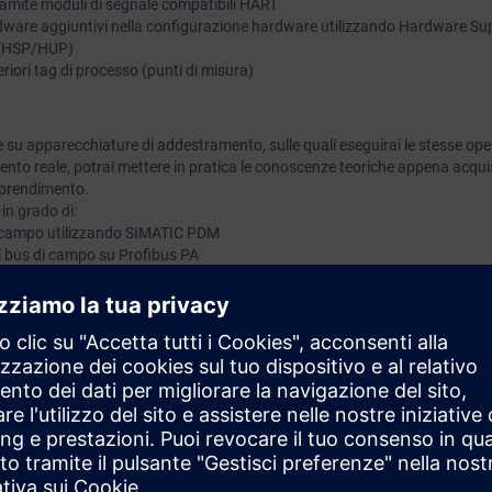
tramite moduli di segnale compatibili HART
dware aggiuntivi nella configurazione hardware utilizzando Hardware S
 (HSP/HUP)
riori tag di processo (punti di misura)
e su apparecchiature di addestramento, sulle quali eseguirai le stesse ope
ento reale, potrai mettere in pratica le conoscenze teoriche appena acqui
apprendimento.
 in grado di:
da campo utilizzando SIMATIC PDM
el bus di campo su Profibus PA
tenzione SIMATIC PCS 7 nel progetto PCS 7, attivare e utilizzare le funzion
 PCS 7
istente con ulteriori tag di processo, sia a livello hardware che software
durre i tempi di inattività, aumentando l'efficienza del tuo sistema di aut
a elettrica, sistemi di controllo e regolazione, e ingegneria dell'automazi
e al corso di formazione ST-PCS7SR1 o ST-PCS7SYS