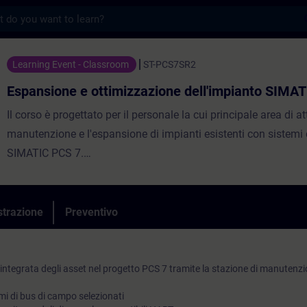
s
e ottimizzazione dell'impianto SIMATIC PC
Learning Event - Classroom
ST-PCS7SR2
Espansione e ottimizzazione dell'impianto SIMA
Il corso è progettato per il personale la cui principale area di att
manutenzione e l'espansione di impianti esistenti con sistemi 
SIMATIC PCS 7.
L'attenzione è rivolta alla gestione dei dispositivi da campo in
PCS 7 utilizzando lo strumento SIMATIC Process Device Man
PDM), nonché all'eliminazione degli errori di configurazione e 
strazione
Preventivo
funzionale semplice degli impianti esistenti.
integrata degli asset nel progetto PCS 7 tramite la stazione di manutenz
mi di bus di campo selezionati