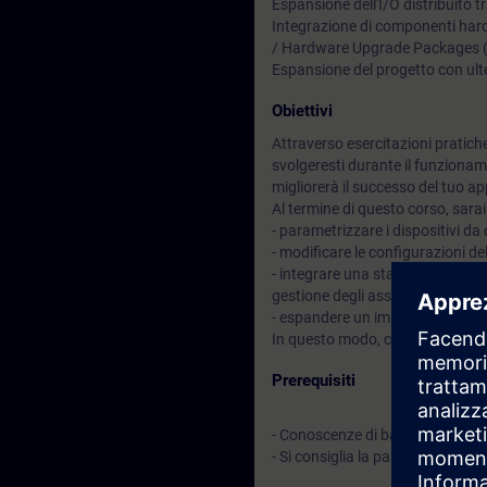
Espansione dell'I/O distribuito 
Integrazione di componenti har
/ Hardware Upgrade Packages
Espansione del progetto con ulte
Obiettivi
Attraverso esercitazioni pratich
svolgeresti durante il funzionam
migliorerà il successo del tuo 
Al termine di questo corso, sarai
- parametrizzare i dispositivi 
- modificare le configurazioni d
- integrare una stazione di manu
gestione degli asset di SIMATIC
- espandere un impianto PCS 7 es
In questo modo, contribuirai a ri
Prerequisiti
- Conoscenze di base di ingegneri
- Si consiglia la partecipazion