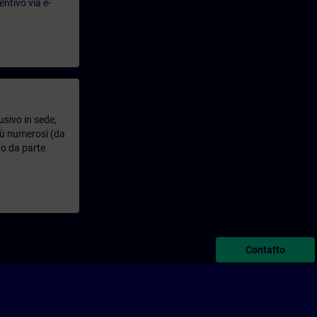
entivo via e-
usivo in sede,
più numerosi (da
vo da parte
Contatto