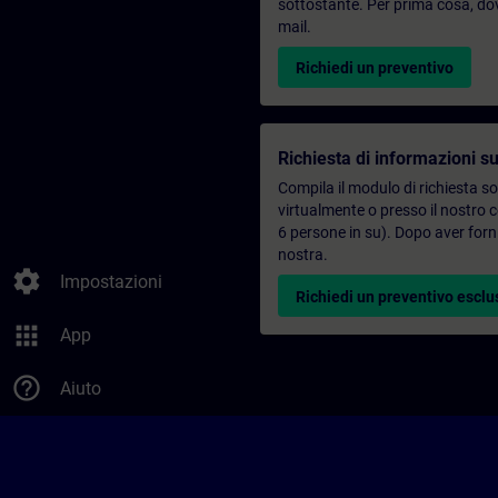
sottostante. Per prima cosa, dovr
mail.
Richiedi un preventivo
Richiesta di informazioni su
Compila il modulo di richiesta s
virtualmente o presso il nostro 
6 persone in su). Dopo aver forni
nostra.
settings
Impostazioni
Richiedi un preventivo esclu
apps
App
help_outline
Aiuto