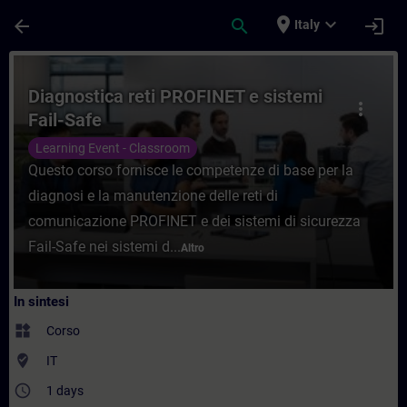
Passa al contenuto principale
Pagina caricata
place
expand_more
arrow_back
search
login
Italy
Corso - Diagnostica reti PROFINET e siste
Diagnostica reti PROFINET e sistemi
more_vert
Fail-Safe
Learning Event - Classroom
Questo corso fornisce le competenze di base per la
diagnosi e la manutenzione delle reti di
comunicazione PROFINET e dei sistemi di sicurezza
Fail-Safe nei sistemi d...
Altro
In sintesi
widgets
Corso
where_to_vote
IT
access_time
1 days