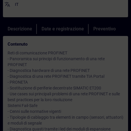
translate
IT
Descrizione
Date e registrazione
Preventivo
Contenuto
Reti di comunicazione PROFINET
- Panoramica sui principi di funzionamento di una rete
PROFINET
- Diagnostica hardware di una rete PROFINET
- Diagnostica di una rete PROFINET tramite TIA Portal
- PRONETA
- Sostituzione di periferie decentrate SIMATIC ET200
- Use cases sui principali problemi di una rete PROFINET e sulle
best practices per la loro risoluzione
Sistemi Fail-Safe
- Cenni sulle normative vigenti
- Tipologie di cablaggio tra elementi in campo (sensori, attuatori)
e moduli di segnale
- Diagnostica guasti tramite i led dei moduli di espansione