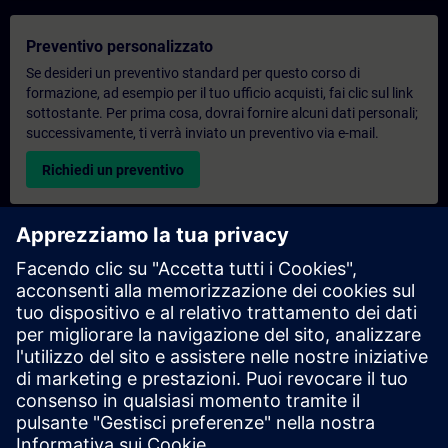
Preventivo personalizzato
Se desideri un preventivo standard per questo corso di
formazione, ad esempio per il tuo ufficio acquisti, fai clic sul link
sottostante. Per prima cosa, dovrai fornire alcuni dati personali;
successivamente, ti verrà inviato un preventivo via e-mail.
Richiedi un preventivo
Richiesta di informazioni su corsi di formazione
esclusivi
Compila il modulo di richiesta sottostante se hai bisogno di un
preventivo per un corso di formazione esclusivo in sede,
virtualmente o presso il nostro centro di formazione SITRAIN.
Questo tipo di richiesta è adatto a gruppi più numerosi (da 6
persone in su). Dopo aver fornito i tuoi dati di contatto e le tue
esigenze formative, riceverai un preventivo da parte nostra.
Richiedi un preventivo esclusivo