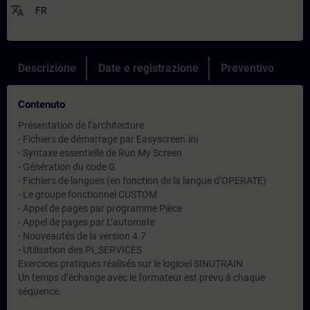
translate
FR
Descrizione
Date e registrazione
Preventivo
Contenuto
Présentation de l’architecture
- Fichiers de démarrage par Easyscreen.ini
- Syntaxe essentielle de Run My Screen
- Génération du code G
- Fichiers de langues (en fonction de la langue d’OPERATE)
- Le groupe fonctionnel CUSTOM
- Appel de pages par programme Pièce
- Appel de pages par L’automate
- Nouveautés de la version 4.7
- Utilisation des PI_SERVICES
Exercices pratiques réalisés sur le logiciel SINUTRAIN
Un temps d’échange avec le formateur est prévu à chaque
séquence.