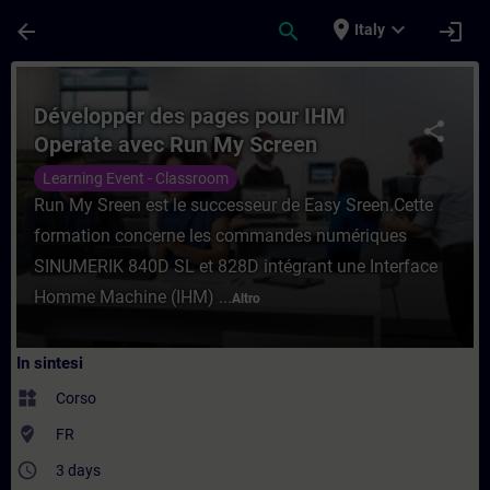
Passa al contenuto principale
Pagina caricata
place
expand_more
arrow_back
search
login
Italy
Corso - Développer des pages pour IHM Op
Développer des pages pour IHM
share
Operate avec Run My Screen
Learning Event - Classroom
Run My Sreen est le successeur de Easy Sreen.Cette
formation concerne les commandes numériques
SINUMERIK 840D SL et 828D intégrant une Interface
Homme Machine (IHM) ...
Altro
In sintesi
widgets
Corso
where_to_vote
FR
access_time
3 days