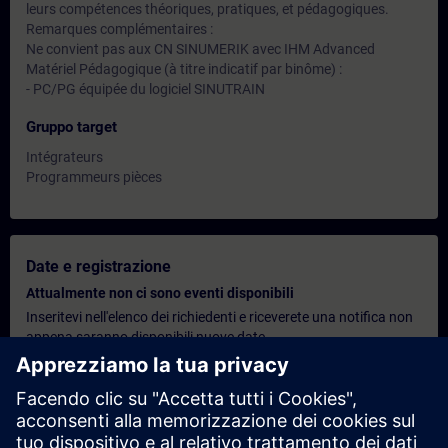
leurs compétences théoriques, pratiques, et pédagogiques.
Remarques complémentaires :
Ne convient pas aux CN SINUMERIK avec IHM Advanced
Matériel Pédagogique (à titre indicatif par binôme) :
- PC/PG équipée du logiciel SINUTRAIN
Gruppo target
Intégrateurs
Programmeurs pièces
Date e registrazione
Attualmente non ci sono eventi disponibili
Inseritevi nell'elenco dei richiedenti e riceverete una notifica non
appena saranno disponibili nuove date.
Attivare il servizio di notifica