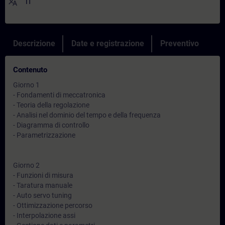
translate
IT
Descrizione
Date e registrazione
Preventivo
Contenuto
Giorno 1
- Fondamenti di meccatronica
- Teoria della regolazione
- Analisi nel dominio del tempo e della frequenza
- Diagramma di controllo
- Parametrizzazione
Giorno 2
- Funzioni di misura
- Taratura manuale
- Auto servo tuning
- Ottimizzazione percorso
- Interpolazione assi