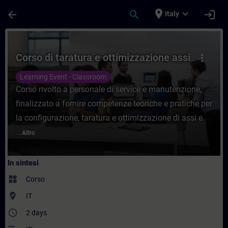
Passa al contenuto principale
Pagina caricata
place
expand_more
arrow_back
search
login
Italy
Corso - Corso di taratura e ottimizzazion
Corso di taratura e ottimizzazione assi
more_vert
Learning Event - Classroom
Corso rivolto a personale di service e manutenzione,
finalizzato a fornire competenze teoriche e pratiche per
la configurazione, taratura e ottimizzazione di assi e
...
Altro
In sintesi
widgets
Corso
where_to_vote
IT
access_time
2 days