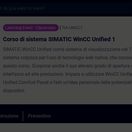
s
stema SIMATIC WinCC Unified 1 - Formazion
Learning Event - Classroom
TIA-UWCC1
Corso di sistema SIMATIC WinCC Unified 1
SIMATIC WinCC Unified come sistema di visualizzazione nel TIA
sistema colpisce per l'uso di tecnologie web native, che conosc
questo corso. Scoprirai anche il suo elevato grado di apertura 
interfacce ad alte prestazioni. Impara a utilizzare WinCC Unifie
Unified Comfort Panel e fatti un'idea personale delle potenziali
dispositivi.
strazione
Preventivo