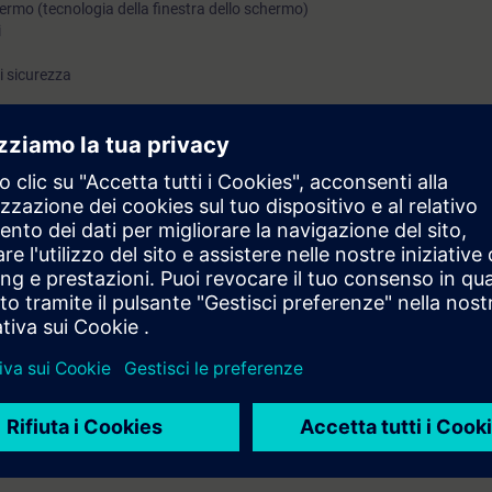
hermo (tecnologia della finestra dello schermo)
i
i sicurezza
 HMI WinCC Unified direttamente dal produttore
ola teoria. Al termine del corso padroneggerai WinCC Unified eseguendo num
 Unified Comfort Panel.
ogia dell'automazione
eare e/o modificare progetti HMI. Indipendentemente dal fatto che tu sia 
o contatto con gli HMI, questo corso ti mostrerà molte cose nuove e ti dar
Unified Comfort Panels.