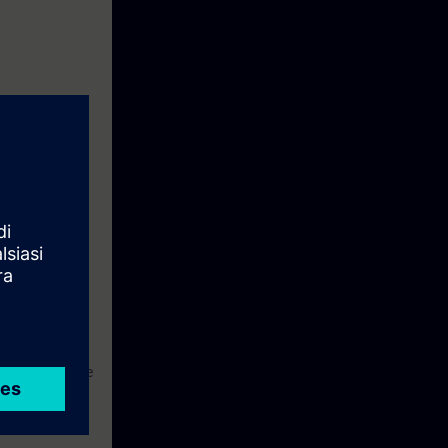
erosi esercizi
un nuovo utente
à sicurezza