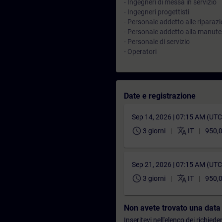
- Ingegneri di messa in servizio
- Ingegneri progettisti
- Personale addetto alle riparazi
- Personale addetto alla manut
- Personale di servizio
- Operatori
Date e registrazione
Sep 14, 2026 | 07:15 AM (UT
schedule
translate
3 giorni
IT
950,0
Sep 21, 2026 | 07:15 AM (UT
schedule
translate
3 giorni
IT
950,0
Non avete trovato una data
Inseritevi nell'elenco dei richie