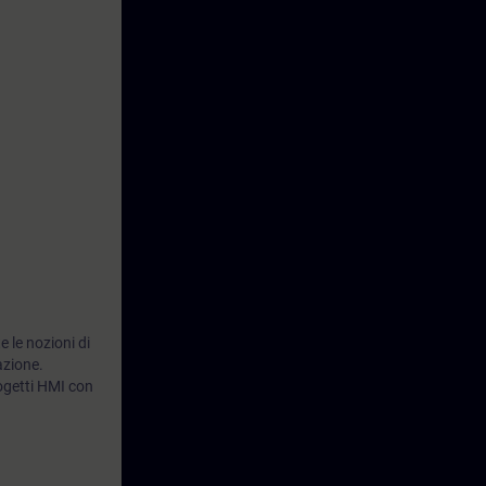
 le nozioni di
azione.
rogetti HMI con