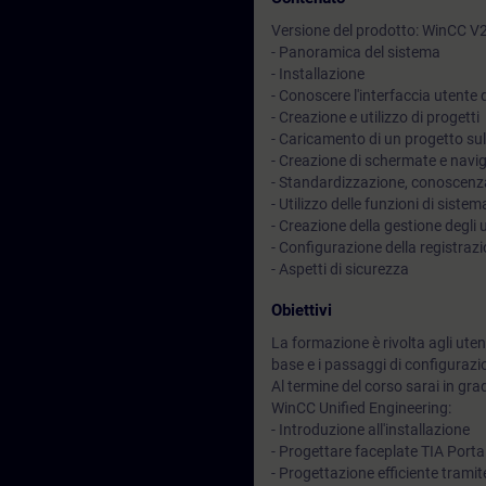
Versione del prodotto: WinCC V
- Panoramica del sistema
- Installazione
- Conoscere l'interfaccia utente 
- Creazione e utilizzo di progetti
- Caricamento di un progetto su
- Creazione di schermate e navi
- Standardizzazione, conoscenza
- Utilizzo delle funzioni di sistem
- Creazione della gestione degli 
- Configurazione della registrazion
- Aspetti di sicurezza
Obiettivi
La formazione è rivolta agli uten
base e i passaggi di configurazi
Al termine del corso sarai in gra
WinCC Unified Engineering:
- Introduzione all'installazione
- Progettare faceplate TIA Porta
- Progettazione efficiente tramite