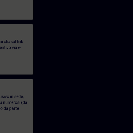
 clic sul link
entivo via e-
usivo in sede,
più numerosi (da
vo da parte