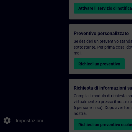
Attivare il servizio di notifica
Preventivo personalizzato
Se desideri un preventivo standar
sottostante. Per prima cosa, dovr
mail.
Richiedi un preventivo
Richiesta di informazioni su
Compila il modulo di richiesta s
virtualmente o presso il nostro 
6 persone in su). Dopo aver forni
nostra.
settings
Impostazioni
Richiedi un preventivo esclu