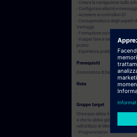
- Creare la navigazione sullo sc
- Configurare allarmi e messagg
- Accedere ai controllori S7
- Consapevolezza degli aspetti d
Vantaggi:
- Formazione sul nuovo sistema
- Il saper fare è meglio della s
pratici
- Esperienza pratica con i nuovi
Prerequisiti
Conoscenza di base della tecnol
Nota
-
Gruppo target
Chiunque abbia il compito di cr
o che tu abbia già avuto il prim
nell'utilizzo di WinCC Unified e 
- Programmatori