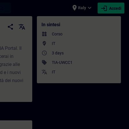
place
expand_more
login
earch
Italy
Accedi
e - Formazione - Sviluppo professionale |
In sintesi
share
translate
widgets
Corso
where_to_vote
IT
 Portal. Il
access_time
3 days
erai in
sell
TIA-UWCC1
grazie alle
translate
d e i nuovi
IT
tà dei nuovi