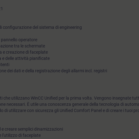
21
di configurazione del sistema di engineering
l pannello operatore
gazione tra le schermate
 e creazione di faceplate
a e delle attività pianificate
utenti
e dei dati e della registrazione degli allarmi incl. registri
ti che utilizzano WinCC Unified per la prima volta. Vengono insegnate tutte
one necessari. È utile una conoscenza generale della tecnologia di autom
do di utilizzare con sicurezza gli Unified Comfort Panel e di creare i tuoi p
l e creare semplici dinamizzazioni
 l'utilizzo di faceplate