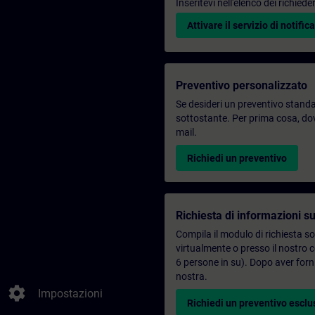
Inseritevi nell'elenco dei richie
Attivare il servizio di notifica
Preventivo personalizzato
Se desideri un preventivo standar
sottostante. Per prima cosa, dovr
mail.
Richiedi un preventivo
Richiesta di informazioni su
Compila il modulo di richiesta s
virtualmente o presso il nostro 
6 persone in su). Dopo aver forni
nostra.
settings
Impostazioni
Richiedi un preventivo esclu