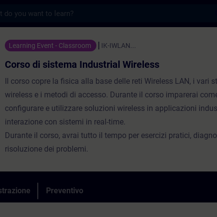
s
tema Industrial Wireless - Formazione - F
Learning Event - Classroom
IK-IWLAN...
Corso di sistema Industrial Wireless
Il corso copre la fisica alla base delle reti Wireless LAN, i vari 
wireless e i metodi di accesso. Durante il corso imparerai come
configurare e utilizzare soluzioni wireless in applicazioni industr
interazione con sistemi in real-time.
Durante il corso, avrai tutto il tempo per esercizi pratici, diagn
risoluzione dei problemi.
strazione
Preventivo