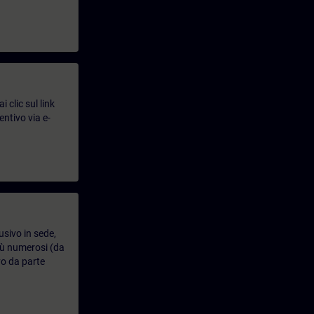
 clic sul link
entivo via e-
usivo in sede,
più numerosi (da
vo da parte