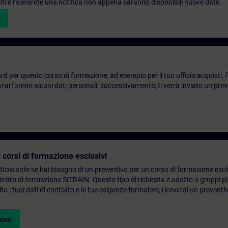
denti e riceverete una notifica non appena saranno disponibili nuove date.
d per questo corso di formazione, ad esempio per il tuo ufficio acquisti, fai
ai fornire alcuni dati personali; successivamente, ti verrà inviato un prev
 corsi di formazione esclusivi
ottostante se hai bisogno di un preventivo per un corso di formazione escl
centro di formazione SITRAIN. Questo tipo di richiesta è adatto a gruppi 
to i tuoi dati di contatto e le tue esigenze formative, riceverai un preventi
sivo