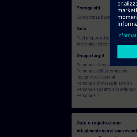
Prerequisiti
Conoscenza base dei principi di
Nota
Puoi prepararti per questa attivi
Al termine del corso puoi approfo
Gruppo target
Personale di impianto
Personale dell'automazione
Ingegneri dei sistemi
Personale di messa in servizio
Personale addetto allo sviluppo
Personale IT
Date e registrazione
Attualmente non ci sono eventi 