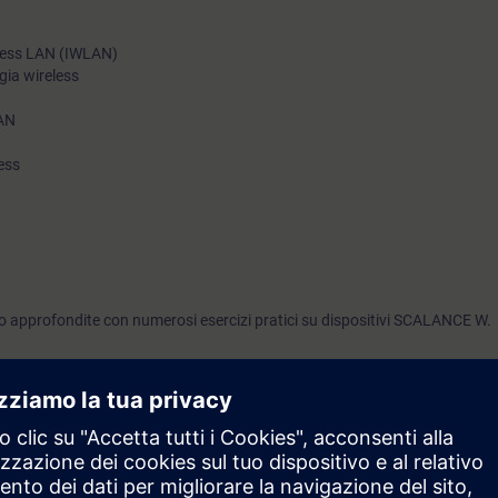
reless LAN (IWLAN)
gia wireless
LAN
ess
 approfondite con numerosi esercizi pratici su dispositivi SCALANCE W.
rai in grado di:
tenza di diverse tecnologie wireless
rete WLAN
locità in una rete WLAN
iversi collegamenti radio, compresi iPCF e iPCF-MC