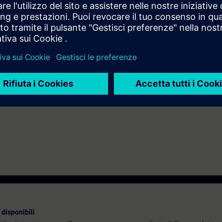
 funzionamento del modello ISO/OSI.
tà tramite i corsi propedeutici
SIE-learning 4.0
SIE-ETHBA.
ndire gli argomenti trattati tramite il nostro
SIE-learning 4.0
: SIE-IWLAN
disponibili