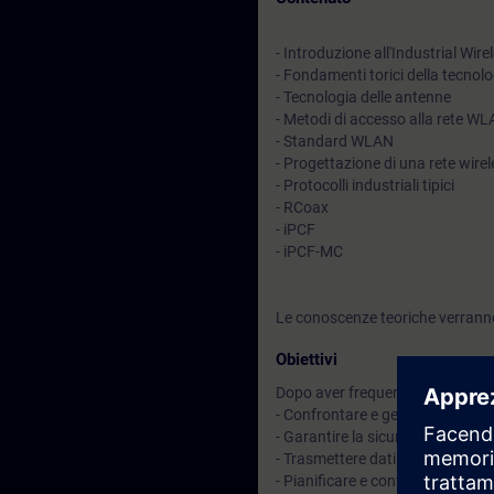
- Introduzione all'Industrial Wi
- Fondamenti torici della tecnolo
- Tecnologia delle antenne
- Metodi di accesso alla rete W
- Standard WLAN
- Progettazione di una rete wirel
- Protocolli industriali tipici
- RCoax
- iPCF
- iPCF-MC
Le conoscenze teoriche verranno
Obiettivi
Dopo aver frequentato il corso sa
- Confrontare e gestire la coesis
- Garantire la sicurezza in una 
- Trasmettere dati ad elevata ve
- Pianificare e configurare di d