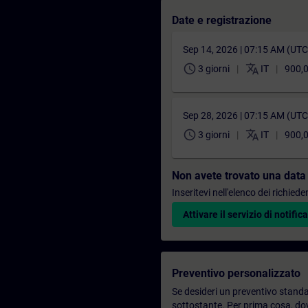
Date e registrazione
Sep 14, 2026 | 07:15 AM (UT
schedule
translate
3 giorni
IT
900,0
Sep 28, 2026 | 07:15 AM (UT
schedule
translate
3 giorni
IT
900,0
Non avete trovato una data
Inseritevi nell'elenco dei richie
Attivare il servizio di notifica
Preventivo personalizzato
Se desideri un preventivo standar
sottostante. Per prima cosa, dovr