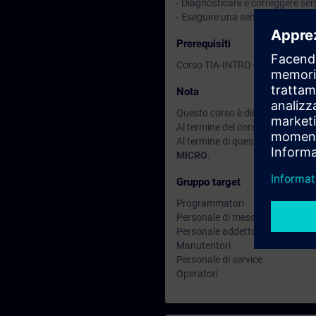
- Diagnosticare e correggere semp
- Eseguire una semplice messa i
Prerequisiti
Corso TIA-INTRO o equivalenti 
Nota
Questo corso è disponibile anch
Al termine del corso puoi approfo
Al termine di questo corso puoi 
MICRO
.
Gruppo target
Programmatori
Personale di messa in servizio
Personale addetto allo sviluppo
Manutentori
Personale di service
Operatori