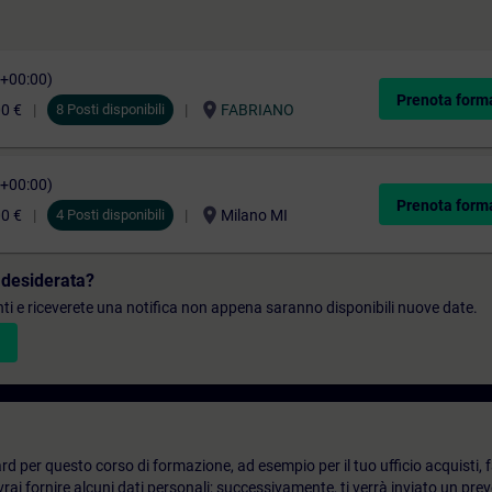
C+00:00)
Prenota form
location_on
0 €
8 Posti disponibili
FABRIANO
C+00:00)
Prenota form
location_on
0 €
4 Posti disponibili
Milano MI
 desiderata?
denti e riceverete una notifica non appena saranno disponibili nuove date.
d per questo corso di formazione, ad esempio per il tuo ufficio acquisti, fai
ai fornire alcuni dati personali; successivamente, ti verrà inviato un prev