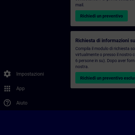
mail.
Richiedi un preventivo
Richiesta di informazioni su
Compila il modulo di richiesta s
virtualmente o presso il nostro 
6 persone in su). Dopo aver forni
nostra.
settings
Impostazioni
Richiedi un preventivo esclu
apps
App
help_outline
Aiuto