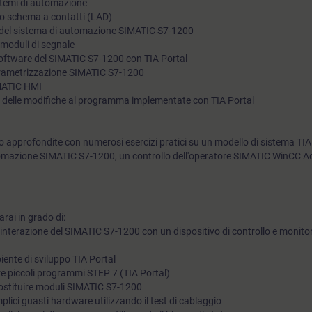
stemi di automazione
ello schema a contatti (LAD)
controllo e il monitoraggio dell'operatore.
e del sistema di automazione SIMATIC S7-1200
 moduli di segnale
software del SIMATIC S7-1200 con TIA Portal
arametrizzazione SIMATIC S7-1200
IMATIC HMI
 delle modifiche al programma implementate con TIA Portal
 approfondite con numerosi esercizi pratici su un modello di sistema TIA
mazione SIMATIC S7-1200, un controllo dell'operatore SIMATIC WinCC A
rai in grado di:
'interazione del SIMATIC S7-1200 con un dispositivo di controllo e monito
biente di sviluppo TIA Portal
re piccoli programmi STEP 7 (TIA Portal)
sostituire moduli SIMATIC S7-1200
lici guasti hardware utilizzando il test di cablaggio