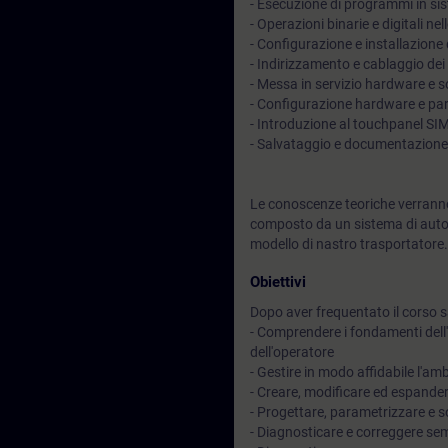
- Esecuzione di programmi in si
- Operazioni binarie e digitali n
- Configurazione e installazion
- Indirizzamento e cablaggio dei
- Messa in servizio hardware e 
- Configurazione hardware e p
- Introduzione al touchpanel S
- Salvataggio e documentazione
Le conoscenze teoriche verranno
composto da un sistema di auto
modello di nastro trasportatore.
Obiettivi
Dopo aver frequentato il corso sa
- Comprendere i fondamenti dell
dell'operatore
- Gestire in modo affidabile l'am
- Creare, modificare ed espande
- Progettare, parametrizzare e 
- Diagnosticare e correggere semp