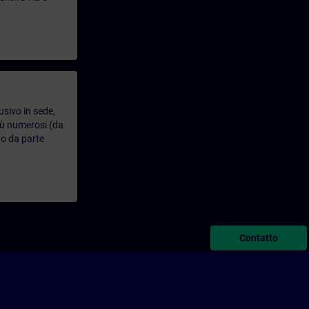
usivo in sede,
più numerosi (da
vo da parte
Contatto