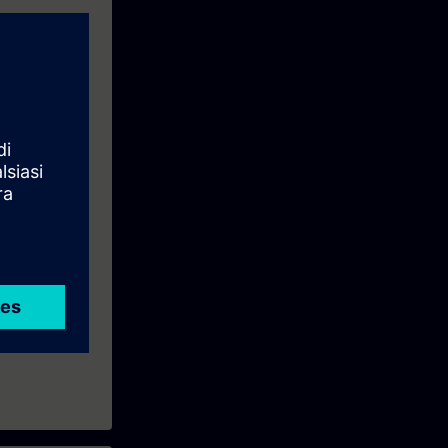
B, SIE-12CMS.
on Program