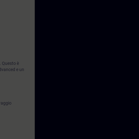
. Questo è
dvanced e un
raggio