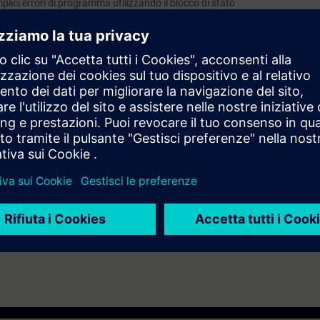
lici errori di programma utilizzando il blocco di stato
n servizio del sistema di automazione SIMATIC S7-1200
conoscenze base dei sistemi di automazione.
e in modalità Virtual Classroom.
ndire gli argomenti trattati tramite il nostro
SIE-learning 4.0
: SIE-12TSC
conseguire, dopo una prova di valutazione, il
SITRAIN Italian Certificati