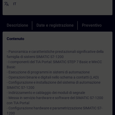
translate
IT
Descrizione
Date e registrazione
Preventivo
Contenuto
- Panoramica e caratteristiche prestazionali significative della
famiglia di sistemi SIMATIC S7-1200
- I componenti del TIA Portal: SIMATIC STEP 7 Basic e WinCC
Basic
- Esecuzione di programmi in sistemi di automazione
- Operazioni binarie e digitali nello schema a contatti (LAD)
- Configurazione e installazione del sistema di automazione
SIMATIC S7-1200
- Indirizzamento e cablaggio dei moduli di segnale
- Messa in servizio hardware e software del SIMATIC S7-1200
con TIA Portal
- Configurazione hardware e parametrizzazione SIMATIC S7-
1200