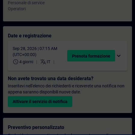
Personale di service
Operatori
Date e registrazione
Sep 28, 2026 | 07:15 AM
(UTC+00:00)
expand_more
Prenota formazione
schedule
translate
4 giorni
IT
Non avete trovato una data desiderata?
Inseritevi nell'elenco dei richiedenti e riceverete una notifica non
appena saranno disponibili nuove date.
Attivare il servizio di notifica
Preventivo personalizzato