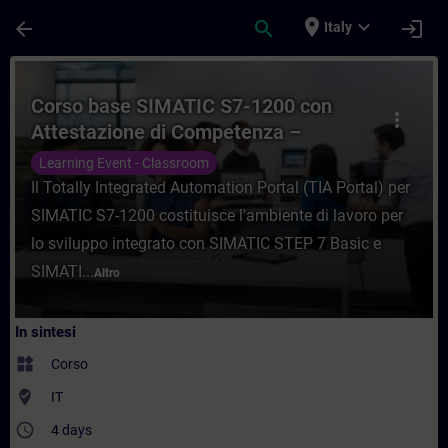
Passa al contenuto principale
Pagina caricata
place
expand_more
arrow_back
search
login
Italy
Corso - Corso base SIMATIC S7-1200 con 
Corso base SIMATIC S7-1200 con
more_vert
Attestazione di Competenza –
Programma SITRAIN MICRO
Learning Event - Classroom
Il Totally Integrated Automation Portal (TIA Portal) per
SIMATIC S7-1200 costituisce l'ambiente di lavoro per
lo sviluppo integrato con SIMATIC STEP 7 Basic e
SIMATI...
Altro
In sintesi
widgets
Corso
where_to_vote
IT
access_time
4 days