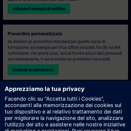
Attivare il servizio di notifica
Preventivo personalizzato
Se desideri un preventivo standard per questo corso di
formazione, ad esempio per il tuo ufficio acquisti, fai clic sul link
sottostante. Per prima cosa, dovrai fornire alcuni dati personali;
successivamente, ti verrà inviato un preventivo via e-mail.
Richiedi un preventivo
Richiesta di informazioni su corsi di formazione
esclusivi
Compila il modulo di richiesta sottostante se hai bisogno di un
preventivo per un corso di formazione esclusivo in sede,
virtualmente o presso il nostro centro di formazione SITRAIN.
Questo tipo di richiesta è adatto a gruppi più numerosi (da 6