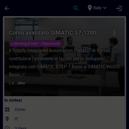
Passa al contenuto principale
Pagina caricata
place
expand_more
arrow_back
search
login
Italy
Corso - Corso avanzato SIMATIC S7-1200 -
Corso avanzato SIMATIC S7-1200
more_vert
Learning Event - Classroom
Il Totally Integrated Automation Portal (TIA Portal)
costituisce l'ambiente di lavoro per lo sviluppo
integrato con SIMATIC STEP 7 Basic e SIMATIC WinCC
Basic.
La...
Altro
In sintesi
widgets
Corso
where_to_vote
IT
access_time
3 days