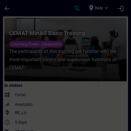
Passa al contenuto principale
Pagina caricata
place
expand_more
arrow_back
search
login
Italy
Corso - CEMAT MinAS Basic Training - For
CEMAT MinAS Basic Training
more_vert
Learning Event - Classroom
The participants of this training get familiar with the
most important control and supervision functions of
CEMAT.
In sintesi
widgets
Corso
Avanzato
where_to_vote
BE_LU
access_time
5 days