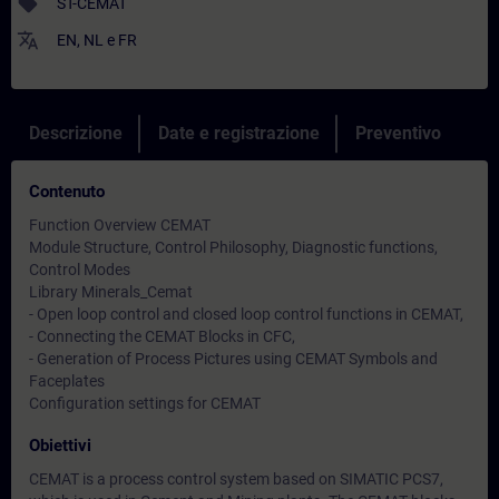
sell
ST-CEMAT
translate
EN
,
NL
e
FR
Descrizione
Date e registrazione
Preventivo
Contenuto
Function Overview CEMAT
Module Structure, Control Philosophy, Diagnostic functions,
Control Modes
Library Minerals_Cemat
- Open loop control and closed loop control functions in CEMAT,
- Connecting the CEMAT Blocks in CFC,
- Generation of Process Pictures using CEMAT Symbols and
Faceplates
Configuration settings for CEMAT
Obiettivi
CEMAT is a process control system based on SIMATIC PCS7,