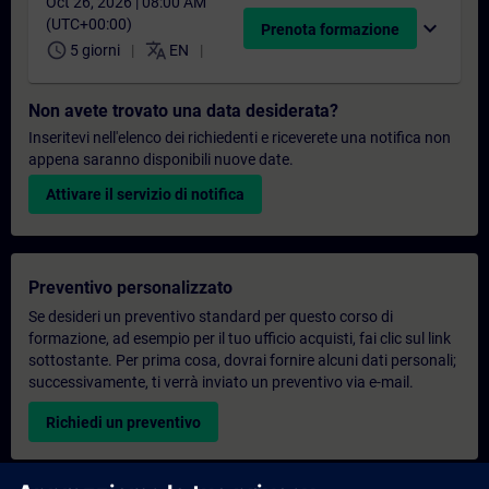
Oct 26, 2026 | 08:00 AM
(UTC+00:00)
expand_more
Prenota formazione
schedule
translate
5 giorni
EN
Non avete trovato una data desiderata?
Inseritevi nell'elenco dei richiedenti e riceverete una notifica non
appena saranno disponibili nuove date.
Attivare il servizio di notifica
Preventivo personalizzato
Se desideri un preventivo standard per questo corso di
formazione, ad esempio per il tuo ufficio acquisti, fai clic sul link
sottostante. Per prima cosa, dovrai fornire alcuni dati personali;
successivamente, ti verrà inviato un preventivo via e-mail.
Richiedi un preventivo